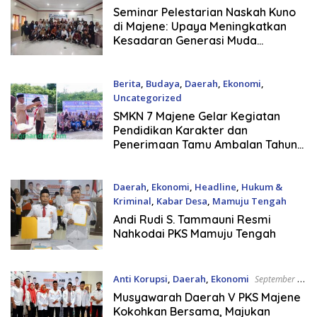
Seminar Pelestarian Naskah Kuno
di Majene: Upaya Meningkatkan
Kesadaran Generasi Muda
terhadap Warisan Budaya Bangsa
Berita
,
Budaya
,
Daerah
,
Ekonomi
,
Uncategorized
September 11, 2025
SMKN 7 Majene Gelar Kegiatan
Pendidikan Karakter dan
Penerimaan Tamu Ambalan Tahun
2025
Daerah
,
Ekonomi
,
Headline
,
Hukum &
Kriminal
,
Kabar Desa
,
Mamuju Tengah
September 6, 2025
Andi Rudi S. Tammauni Resmi
Nahkodai PKS Mamuju Tengah
Anti Korupsi
,
Daerah
,
Ekonomi
September 6,
2025
Musyawarah Daerah V PKS Majene
Kokohkan Bersama, Majukan