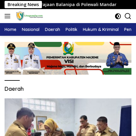
Langsung
Adat Kerajaan Balanipa di Polewali Mandar
Breaking News
Pemkab Maj
ke
konten
Home
Nasional
Daerah
Politik
Hukum & Kriminal
Pendi
Daerah