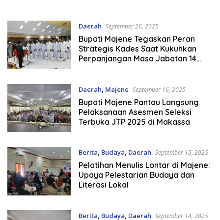
Fitri 1447 H
7 ke Kampung Halaman di
Majene
Daerah
September 26, 2025
Bupati Majene Tegaskan Peran
Strategis Kades Saat Kukuhkan
Perpanjangan Masa Jabatan 14
Desa
Daerah
,
Majene
September 16, 2025
Bupati Majene Pantau Langsung
Pelaksanaan Asesmen Seleksi
Terbuka JTP 2025 di Makassa
Berita
,
Budaya
,
Daerah
September 15, 2025
Pelatihan Menulis Lontar di Majene:
Upaya Pelestarian Budaya dan
Literasi Lokal
Berita
,
Budaya
,
Daerah
September 14, 2025