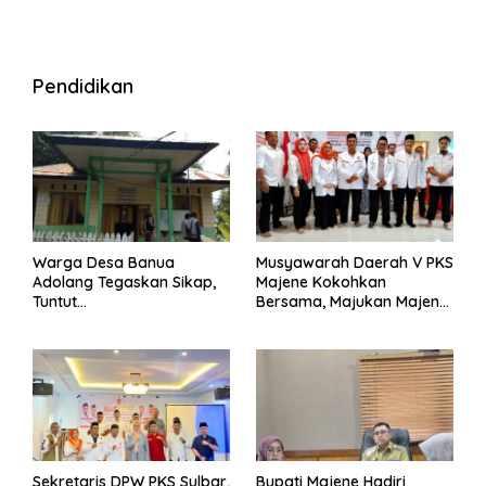
Pendidikan
Warga Desa Banua
Musyawarah Daerah V PKS
Adolang Tegaskan Sikap,
Majene Kokohkan
Tuntut
Bersama, Majukan Majene
Pertanggungjawaban Eks
untuk Indonesia
Pj Kepala Desa
Sekretaris DPW PKS Sulbar,
Bupati Majene Hadiri