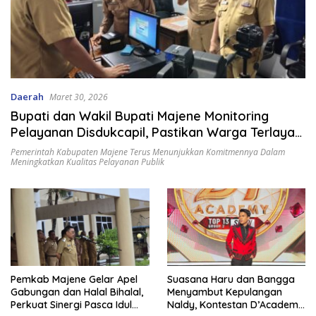
Daerah
Maret 30, 2026
Bupati dan Wakil Bupati Majene Monitoring
Pelayanan Disdukcapil, Pastikan Warga Terlayani
Optimal
Pemerintah Kabupaten Majene Terus Menunjukkan Komitmennya Dalam
Meningkatkan Kualitas Pelayanan Publik
Pemkab Majene Gelar Apel
Suasana Haru dan Bangga
Gabungan dan Halal Bihalal,
Menyambut Kepulangan
Perkuat Sinergi Pasca Idul
Naldy, Kontestan D’Academy