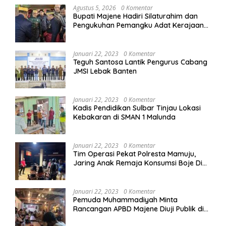
Agustus 5, 2026
0 Komentar
Bupati Majene Hadiri Silaturahim dan
Pengukuhan Pemangku Adat Kerajaan
Balanipa di Polewali Mandar
Januari 22, 2023
0 Komentar
Teguh Santosa Lantik Pengurus Cabang
JMSI Lebak Banten
Januari 22, 2023
0 Komentar
Kadis Pendidikan Sulbar Tinjau Lokasi
Kebakaran di SMAN 1 Malunda
Januari 22, 2023
0 Komentar
Tim Operasi Pekat Polresta Mamuju,
Jaring Anak Remaja Konsumsi Boje Di
Wisma
Januari 22, 2023
0 Komentar
Pemuda Muhammadiyah Minta
Rancangan APBD Majene Diuji Publik di
Warung Kopi