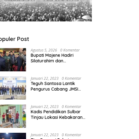
opuler Post
Agustus 5, 2026
0 Komentar
Bupati Majene Hadiri
Silaturahim dan
Pengukuhan Pemangku
Adat Kerajaan Balanipa di
Polewali Mandar
Januari 22, 2023
0 Komentar
Teguh Santosa Lantik
Pengurus Cabang JMSI
Lebak Banten
Januari 22, 2023
0 Komentar
Kadis Pendidikan Sulbar
Tinjau Lokasi Kebakaran
di SMAN 1 Malunda
Januari 22, 2023
0 Komentar