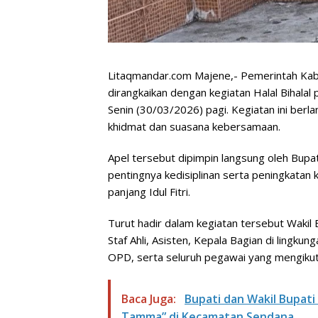
Litaqmandar.com Majene,- Pemerintah Ka
dirangkaikan dengan kegiatan Halal Bihalal 
Senin (30/03/2026) pagi. Kegiatan ini ber
khidmat dan suasana kebersamaan.
Apel tersebut dipimpin langsung oleh Bupa
pentingnya kedisiplinan serta peningkatan ki
panjang Idul Fitri.
Turut hadir dalam kegiatan tersebut Wakil 
Staf Ahli, Asisten, Kepala Bagian di lingku
OPD, serta seluruh pegawai yang mengikut
Baca Juga:
Bupati dan Wakil Bupat
Tamma” di Kecamatan Sendana