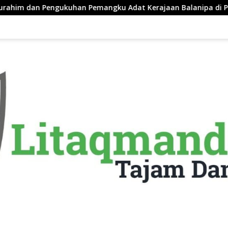
 Adat Kerajaan Balanipa di Polewali Mandar
Pemkab Ma