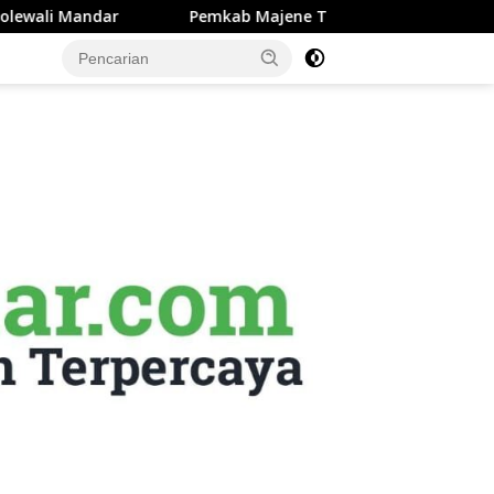
jene Terapkan Sistem Payroll Retribusi Persampahan ASN, Perk