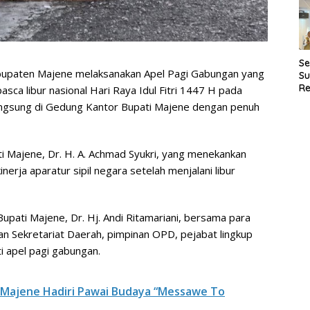
D
Se
bupaten Majene melaksanakan Apel Pagi Gabungan yang
Su
Re
pasca libur nasional Hari Raya Idul Fitri 1447 H pada
Pe
langsung di Gedung Kantor Bupati Majene dengan penuh
P
ti Majene, Dr. H. A. Achmad Syukri, yang menekankan
nerja aparatur sipil negara setelah menjalani libur
Bupati Majene, Dr. Hj. Andi Ritamariani, bersama para
ngan Sekretariat Daerah, pimpinan OPD, pejabat lingkup
i apel pagi gabungan.
i Majene Hadiri Pawai Budaya “Messawe To