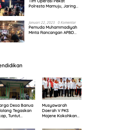
Tim Operasi Pekat
Polresta Mamuju, Jaring
Anak Remaja Konsumsi
Boje Di Wisma
Januari 22, 2023
0 Komentar
Pemuda Muhammadiyah
Minta Rancangan APBD
Majene Diuji Publik di
Warung Kopi
endidikan
arga Desa Banua
Musyawarah
olang Tegaskan
Daerah V PKS
kap, Tuntut
Majene Kokohkan
ertanggungjawab
Bersama, Majukan
 Eks Pj Kepala
Majene untuk