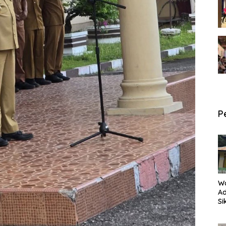
P
W
Ad
Si
P
an