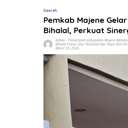
Daerah
Pemkab Majene Gelar
Bihalal, Perkuat Sinerg
Admin
-
Pemerintah Kabupaten Majene Melaksa
Bihalal Pasca Libur Nasional Hari Raya Idul Fit
Maret 30, 2026