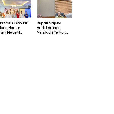
esa
Indonesia
kretaris DPW PKS
Bupati Majene
lbar, Hamar,
Hadiri Arahan
smi Melantik
Mendagri Terkait
ngurus PKS
Strategi
asangkayu
Pengendalian Inflasi
2025