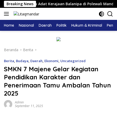
Langsung
uhan Pemangku Adat Kerajaan Balanipa di Polewali Mandar
Breaking News
ke
konten
Home
Nasional
Daerah
Politik
Hukum & Kriminal
Pendi
Beranda
Berita
Berita
,
Budaya
,
Daerah
,
Ekonomi
,
Uncategorized
SMKN 7 Majene Gelar Kegiatan
Pendidikan Karakter dan
Penerimaan Tamu Ambalan Tahun
2025
Admin
September 11, 2025