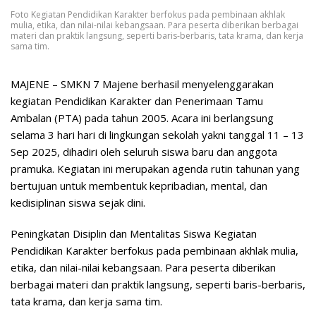
Foto Kegiatan Pendidikan Karakter berfokus pada pembinaan akhlak
mulia, etika, dan nilai-nilai kebangsaan. Para peserta diberikan berbagai
materi dan praktik langsung, seperti baris-berbaris, tata krama, dan kerja
sama tim.
MAJENE – SMKN 7 Majene berhasil menyelenggarakan
kegiatan Pendidikan Karakter dan Penerimaan Tamu
Ambalan (PTA) pada tahun 2005. Acara ini berlangsung
selama 3 hari hari di lingkungan sekolah yakni tanggal 11 – 13
Sep 2025, dihadiri oleh seluruh siswa baru dan anggota
pramuka. Kegiatan ini merupakan agenda rutin tahunan yang
bertujuan untuk membentuk kepribadian, mental, dan
kedisiplinan siswa sejak dini.
Peningkatan Disiplin dan Mentalitas Siswa Kegiatan
Pendidikan Karakter berfokus pada pembinaan akhlak mulia,
etika, dan nilai-nilai kebangsaan. Para peserta diberikan
berbagai materi dan praktik langsung, seperti baris-berbaris,
tata krama, dan kerja sama tim.