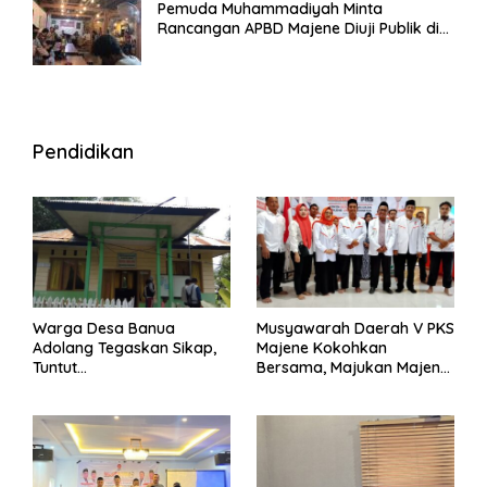
Pemuda Muhammadiyah Minta
Rancangan APBD Majene Diuji Publik di
Warung Kopi
Pendidikan
Warga Desa Banua
Musyawarah Daerah V PKS
Adolang Tegaskan Sikap,
Majene Kokohkan
Tuntut
Bersama, Majukan Majene
Pertanggungjawaban Eks
untuk Indonesia
Pj Kepala Desa