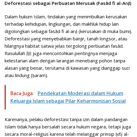
Deforestasi sebagai Perbuatan Merusak (Fasād fi al-Arḍ)
Dalam hukum Islam, tindakan yang menimbulkan kerusakan
terhadap kehidupan, lingkungan, dan makhluk hidup lain
digolongkan sebagai fasād fi al-arḍ (kerusakan di muka bumi).
Deforestasi yang menyebabkan banjir, tanah longsor, atau
hilangnya habitat satwa jelas tergolong perbuatan fasād.
Rasulullah ﷺ juga mencontohkan pentingnya menjaga
kelestarian alam dengan larangan menebang pohon tanpa
alasan yang benar, terutama di kawasan yang dianggap suci
atau lindung (ḥaram).
Baca Juga:
Pendekatan Moderasi dalam Hukum
Keluarga Islam sebagai Pilar Keharmonisan Sosial
Karenanya, pelaku deforestasi tanpa izin dalam pandangan
Islam tidak hanya bersalah secara hukum negara, tetapi juga
secara moral-religius karena telah melanggar prinsip ḥifẓ al-