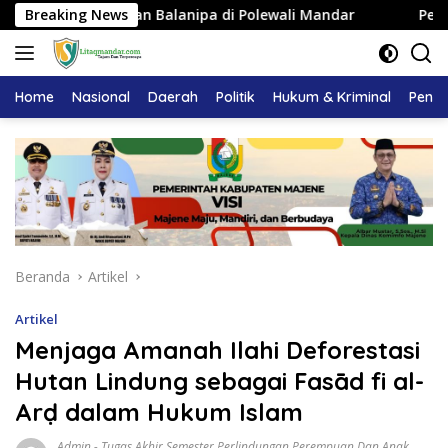
Langsung
erajaan Balanipa di Polewali Mandar
Breaking News
Pemkab Majene T
ke
konten
Home
Nasional
Daerah
Politik
Hukum & Kriminal
Pendi
Beranda
Artikel
Artikel
Menjaga Amanah Ilahi Deforestasi
Hutan Lindung sebagai Fasād fi al-
Arḍ dalam Hukum Islam
Admin
-
Tugas Akhir Semester Perlindungan Perempuan Dan Anak