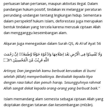
perluasan lahan pertanian, maupun aktivitas ilegal. Dalam
pandangan hukum positif, tindakan ini melanggar peraturan
perundang-undangan tentang lingkungan hidup. Sementara
dalam perspektif hukum Islam, deforestasi juga merupakan
bentuk tindakan yang tercela karena merusak ciptaan Allah
dan mengganggu keseimbangan alam.
Alquran Juga menegaskan dalam Surah QS, Al-A’raf Ayat 56
وَلَا تُفْسِدُوْا فِى الْاَرْضِ بَعْدَ اِصْلَاحِهَا وَادْعُوْهُ خَوْفًا وَّطَمَعًاۗ اِنَّ رَحْمَتَ
اللّٰهِ قَرِيْبٌ مِّنَ الْمُحْسِنِيْنَ ۝٥٦
Artinya; Dan janganlah kamu berbuat kerusakan di bumi
setelah (Allah) memperbaikinya. Berdoalah kepada-Nya
dengan rasa takut dan penuh harap. Sesungguhnya rahmat
Allah sangat dekat kepada orang-orang yang berbuat baik.”
Islam memandang alam semesta sebagai ciptaan Allah yang
diciptakan dengan tatanan dan keseimbangan (mīzān).