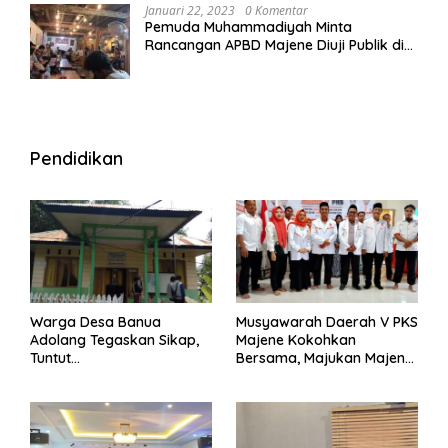
Januari 22, 2023
0 Komentar
Pemuda Muhammadiyah Minta
Rancangan APBD Majene Diuji Publik di
Warung Kopi
Pendidikan
Warga Desa Banua
Musyawarah Daerah V PKS
Adolang Tegaskan Sikap,
Majene Kokohkan
Tuntut
Bersama, Majukan Majene
Pertanggungjawaban Eks
untuk Indonesia
Pj Kepala Desa