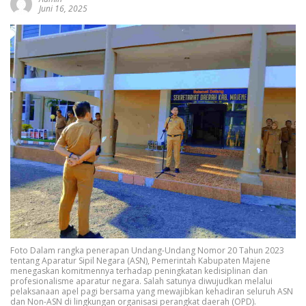
Juni 16, 2025
Foto Dalam rangka penerapan Undang-Undang Nomor 20 Tahun 2023
tentang Aparatur Sipil Negara (ASN), Pemerintah Kabupaten Majene
menegaskan komitmennya terhadap peningkatan kedisiplinan dan
profesionalisme aparatur negara. Salah satunya diwujudkan melalui
pelaksanaan apel pagi bersama yang mewajibkan kehadiran seluruh ASN
dan Non-ASN di lingkungan organisasi perangkat daerah (OPD).