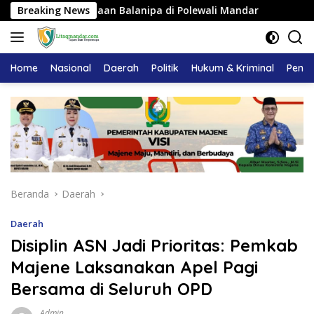
Langsung
t Kerajaan Balanipa di Polewali Mandar
Breaking News
Pemkab Majene
ke
konten
Home
Nasional
Daerah
Politik
Hukum & Kriminal
Pendi
Beranda
Daerah
Daerah
Disiplin ASN Jadi Prioritas: Pemkab
Majene Laksanakan Apel Pagi
Bersama di Seluruh OPD
Admin