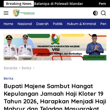
Langsung
ajaan Balanipa di Polewali Mandar
Breaking News
Pemkab Majene Tera
ke
konten
Home
Nasional
Daerah
Politik
Hukum & Kriminal
Pendi
Beranda
Berita
Berita
Bupati Majene Sambut Hangat
Kepulangan Jamaah Haji Kloter 19
Tahun 2026, Harapkan Menjadi Haji
Mabrur dan Teladan Masyarakat