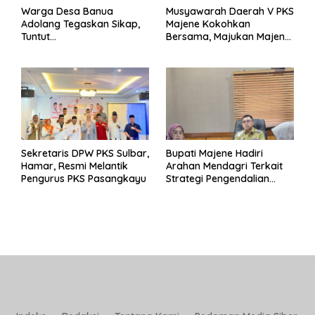
Warga Desa Banua
Musyawarah Daerah V PKS
Adolang Tegaskan Sikap,
Majene Kokohkan
Tuntut
Bersama, Majukan Majene
Pertanggungjawaban Eks
untuk Indonesia
Pj Kepala Desa
Sekretaris DPW PKS Sulbar,
Bupati Majene Hadiri
Hamar, Resmi Melantik
Arahan Mendagri Terkait
Pengurus PKS Pasangkayu
Strategi Pengendalian
Inflasi 2025