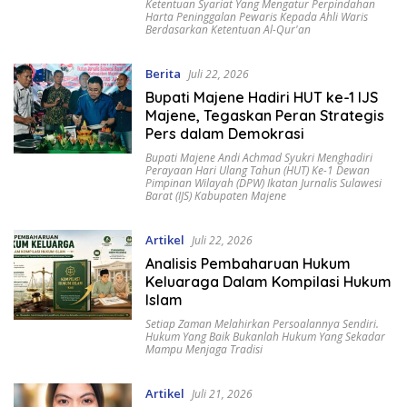
Ketentuan Syariat Yang Mengatur Perpindahan
Harta Peninggalan Pewaris Kepada Ahli Waris
Berdasarkan Ketentuan Al-Qur'an
Berita
Juli 22, 2026
Bupati Majene Hadiri HUT ke-1 IJS
Majene, Tegaskan Peran Strategis
Pers dalam Demokrasi
Bupati Majene Andi Achmad Syukri Menghadiri
Perayaan Hari Ulang Tahun (HUT) Ke-1 Dewan
Pimpinan Wilayah (DPW) Ikatan Jurnalis Sulawesi
Barat (IJS) Kabupaten Majene
Artikel
Juli 22, 2026
Analisis Pembaharuan Hukum
Keluaraga Dalam Kompilasi Hukum
Islam
Setiap Zaman Melahirkan Persoalannya Sendiri.
Hukum Yang Baik Bukanlah Hukum Yang Sekadar
Mampu Menjaga Tradisi
Artikel
Juli 21, 2026