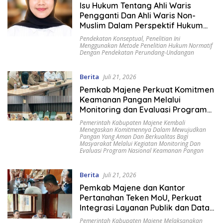
Isu Hukum Tentang Ahli Waris
Pengganti Dan Ahli Waris Non-
Muslim Dalam Perspektif Hukum
Waris Di Indonesia
Pendekatan Konseptual
,
Penelitian Ini
Menggunakan Metode Penelitian Hukum Normatif
Dengan Pendekatan Perundang-Undangan
Berita
Juli 21, 2026
Pemkab Majene Perkuat Komitmen
Keamanan Pangan Melalui
Monitoring dan Evaluasi Program
Nasional BPOM
Pemerintah Kabupaten Majene Kembali
Menegaskan Komitmennya Dalam Mewujudkan
Pangan Yang Aman Dan Berkualitas Bagi
Masyarakat Melalui Kegiatan Monitoring Dan
Evaluasi Program Nasional Keamanan Pangan
Berita
Juli 21, 2026
Pemkab Majene dan Kantor
Pertanahan Teken MoU, Perkuat
Integrasi Layanan Publik dan Data
Pajak Daerah
Pemerintah Kabupaten Majene Melaksanakan