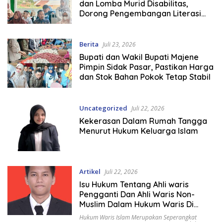
dan Lomba Murid Disabilitas,
Dorong Pengembangan Literasi
dan Kreativitas Anak Berkebutuhan
Khusus
Berita
Juli 23, 2026
Bupati dan Wakil Bupati Majene
Pimpin Sidak Pasar, Pastikan Harga
dan Stok Bahan Pokok Tetap Stabil
Uncategorized
Juli 22, 2026
Kekerasan Dalam Rumah Tangga
Menurut Hukum Keluarga Islam
Artikel
Juli 22, 2026
Isu Hukum Tentang Ahli waris
Pengganti Dan Ahli Waris Non-
Muslim Dalam Hukum Waris Di
Indonesia
Hukum Waris Islam Merupakan Seperangkat