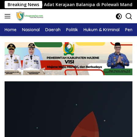
Langsung
uhan Pemangku Adat Kerajaan Balanipa di Polewali Mandar
Breaking News
ke
konten
Home
Nasional
Daerah
Politik
Hukum & Kriminal
Pendi