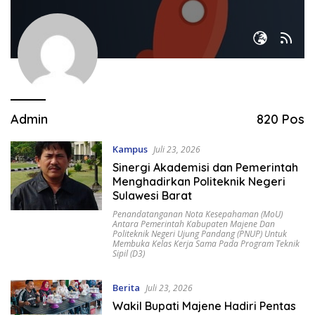
Admin
820 Pos
Kampus
Juli 23, 2026
Sinergi Akademisi dan Pemerintah
Menghadirkan Politeknik Negeri
Sulawesi Barat
Penandatanganan Nota Kesepahaman (MoU)
Antara Pemerintah Kabupaten Majene Dan
Politeknik Negeri Ujung Pandang (PNUP) Untuk
Membuka Kelas Kerja Sama Pada Program Teknik
Sipil (D3)
Berita
Juli 23, 2026
Wakil Bupati Majene Hadiri Pentas