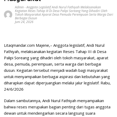
Admin
-
Anggota Legislatif Andi Nurul Fathiyah Melaksanakan
Kegiatan Reses Tahap III Di Desa Palipi Soreang Yang Dihadiri Oleh
Tokoh Masyarakat Aparat Desa Pemuda Perempuan Serta Warga Dari
Berbagai Dusun
Juni 24, 2026
Litaqmandar.com Majene,– Anggota legislatif, Andi Nurul
Fathiyah, melaksanakan kegiatan Reses Tahap III di Desa
Palipi Soreang yang dihadiri oleh tokoh masyarakat, aparat
desa, pemuda, perempuan, serta warga dari berbagai
dusun. Kegiatan tersebut menjadi wadah bagi masyarakat
untuk menyampaikan berbagai aspirasi dan kebutuhan yang
diharapkan dapat diperjuangkan melalui jalur legislatif. Rabu,
24/6/2026
Dalam sambutannya, Andi Nurul Fathiyah menyampaikan
bahwa reses merupakan bagian penting dari tugas anggota
dewan untuk mendengarkan secara langsung suara