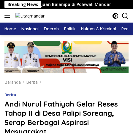
Langsung
ku Adat Kerajaan Balanipa di Polewali Mandar
Breaking News
Pemkab 
ke
konten
Home
Nasional
Daerah
Politik
Hukum & Kriminal
Pendi
Beranda
Berita
Berita
Andi Nurul Fathiyah Gelar Reses
Tahap II di Desa Palipi Soreang,
Serap Berbagai Aspirasi
Masyarakat