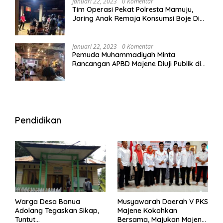
Januari 22, 2023
0 Komentar
Tim Operasi Pekat Polresta Mamuju,
Jaring Anak Remaja Konsumsi Boje Di
Wisma
Januari 22, 2023
0 Komentar
Pemuda Muhammadiyah Minta
Rancangan APBD Majene Diuji Publik di
Warung Kopi
Pendidikan
Warga Desa Banua
Musyawarah Daerah V PKS
Adolang Tegaskan Sikap,
Majene Kokohkan
Tuntut
Bersama, Majukan Majene