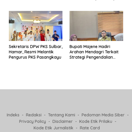
Pertanggungjawaban Eks
untuk Indonesia
Pj Kepala Desa
Sekretaris DPW PKS Sulbar,
Bupati Majene Hadiri
Hamar, Resmi Melantik
Arahan Mendagri Terkait
Pengurus PKS Pasangkayu
Strategi Pengendalian
Inflasi 2025
Indeks
Redaksi
Tentang Kami
Pedoman Media Siber
Privacy Policy
Disclaimer
Kode Etik Prilaku
Kode Etik Jurnalistik
Rate Card