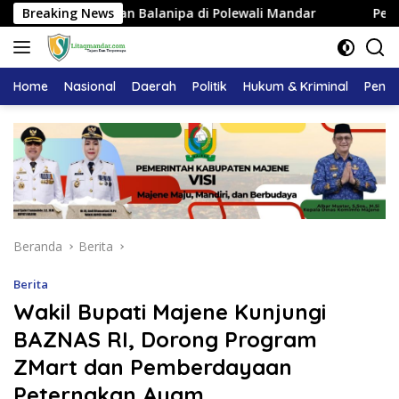
Langsung
rajaan Balanipa di Polewali Mandar
Breaking News
Pemkab Majene Ter
ke
konten
Home
Nasional
Daerah
Politik
Hukum & Kriminal
Pendi
Beranda
Berita
Berita
Wakil Bupati Majene Kunjungi
BAZNAS RI, Dorong Program
ZMart dan Pemberdayaan
Peternakan Ayam