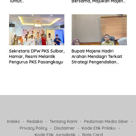
Tuntut
Bersama, Majukan Majene
Pertanggungjawaban Eks
untuk Indonesia
Pj Kepala Desa
Sekretaris DPW PKS Sulbar,
Bupati Majene Hadiri
Hamar, Resmi Melantik
Arahan Mendagri Terkait
Pengurus PKS Pasangkayu
Strategi Pengendalian
Inflasi 2025
Indeks
Redaksi
Tentang Kami
Pedoman Media Siber
Privacy Policy
Disclaimer
Kode Etik Prilaku
Kode Etik Jurnalistik
Rate Card