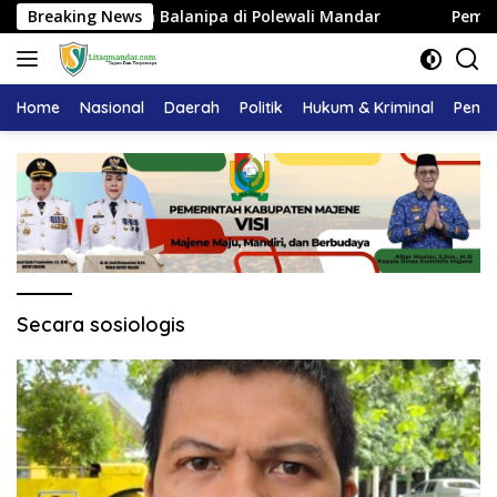
Langsung
 Kerajaan Balanipa di Polewali Mandar
Breaking News
Pemkab Majene 
ke
konten
Home
Nasional
Daerah
Politik
Hukum & Kriminal
Pendi
Secara sosiologis