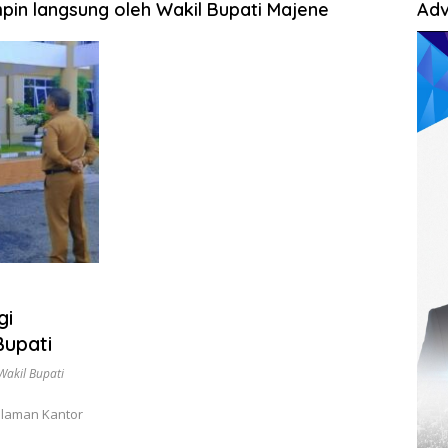
pin langsung oleh Wakil Bupati Majene
Adv
gi
upati
Wakil Bupati
alaman Kantor