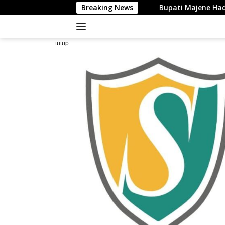
Langsung
Breaking News
Bupati Majene Hadiri Silaturahim 
ke
konten
tutup