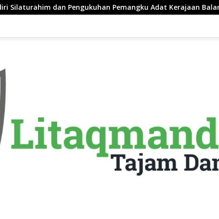
dan Pengukuhan Pemangku Adat Kerajaan Balanipa di Polewali 