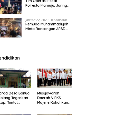
Tim Operasi Pekat
Polresta Mamuju, Jaring
Anak Remaja Konsumsi
Boje Di Wisma
Januari 22, 2023
0 Komentar
Pemuda Muhammadiyah
Minta Rancangan APBD
Majene Diuji Publik di
Warung Kopi
endidikan
arga Desa Banua
Musyawarah
olang Tegaskan
Daerah V PKS
kap, Tuntut
Majene Kokohkan
ertanggungjawab
Bersama, Majukan
 Eks Pj Kepala
Majene untuk