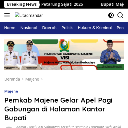
Langsung
q Segitiga Petarung Sejati 2026
Breaking News
Bupati Majene Hadiri
ke
konten
Home
Nasional
Daerah
Politik
Hukum & Kriminal
Pendi
Beranda
Majene
Majene
Pemkab Majene Gelar Apel Pagi
Gabungan di Halaman Kantor
Bupati
Admin
-
Apel Pagi Gabungan Tersebut Dipimpin Langsung Oleh Wakil