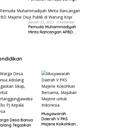
Anak Remaja Konsumsi
Boje Di Wisma
Januari 22, 2023
0 Komentar
Pemuda Muhammadiyah
Minta Rancangan APBD
Majene Diuji Publik di
Warung Kopi
endidikan
Musyawarah
Daerah V PKS
arga Desa Banua
Majene Kokohkan
olang Tegaskan