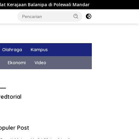
an Balanipa di Polewali Mandar
Pemkab Majene Terapk
Olahraga
Kampus
Ekonomi
Video
edtorial
opuler Post