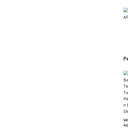
P
W
Ad