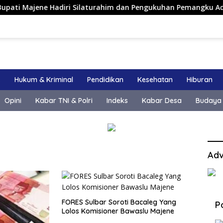
ajene Hadiri Silaturahim dan Pengukuhan Pemangku Adat Keraja
k
Hukum & Kriminal
Pendidikan
Kesehatan
Hiburan
Opini
Kabar TNI & Polri
Indeks
Kabar Desa
Budaya
Adv
FORES Sulbar Soroti Bacaleg Yang
P
Lolos Komisioner Bawaslu Majene