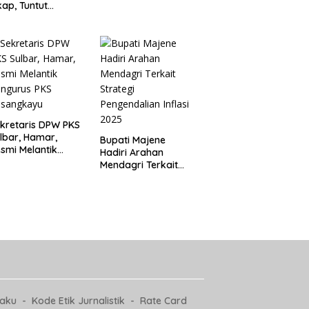
Bersama, Majukan
kap, Tuntut
Majene untuk
ertanggungjawab
Indonesia
 Eks Pj Kepala
esa
kretaris DPW PKS
lbar, Hamar,
Bupati Majene
smi Melantik
Hadiri Arahan
ngurus PKS
Mendagri Terkait
asangkayu
Strategi
Pengendalian Inflasi
2025
laku
Kode Etik Jurnalistik
Rate Card