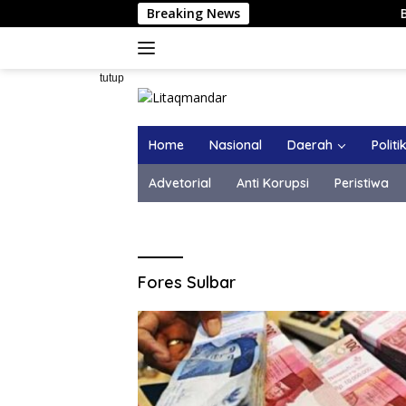
Langsung
Breaking News
Bupati M
ke
konten
tutup
Home
Nasional
Daerah
Politi
Advetorial
Anti Korupsi
Peristiwa
Fores Sulbar