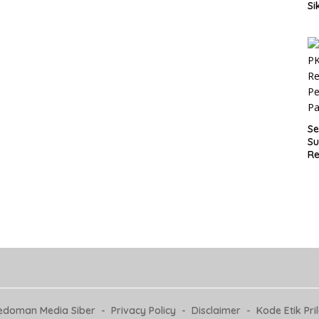
Si
P
an
D
Se
Su
Re
Pe
P
edoman Media Siber
Privacy Policy
Disclaimer
Kode Etik Pri