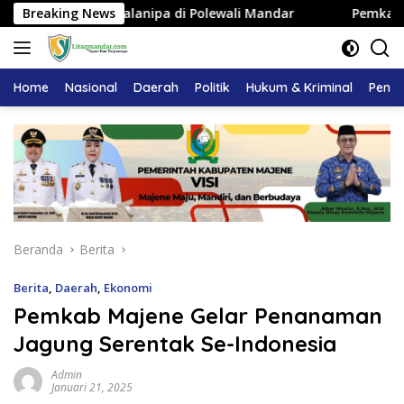
Langsung
ajaan Balanipa di Polewali Mandar
Breaking News
Pemkab Majene Tera
ke
konten
Home
Nasional
Daerah
Politik
Hukum & Kriminal
Pendi
Beranda
Berita
Berita
,
Daerah
,
Ekonomi
Pemkab Majene Gelar Penanaman
Jagung Serentak Se-Indonesia
Admin
Januari 21, 2025