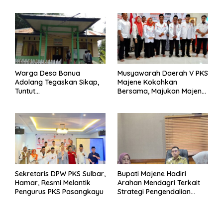
Warga Desa Banua
Musyawarah Daerah V PKS
Adolang Tegaskan Sikap,
Majene Kokohkan
Tuntut
Bersama, Majukan Majene
Pertanggungjawaban Eks
untuk Indonesia
Pj Kepala Desa
Sekretaris DPW PKS Sulbar,
Bupati Majene Hadiri
Hamar, Resmi Melantik
Arahan Mendagri Terkait
Pengurus PKS Pasangkayu
Strategi Pengendalian
Inflasi 2025