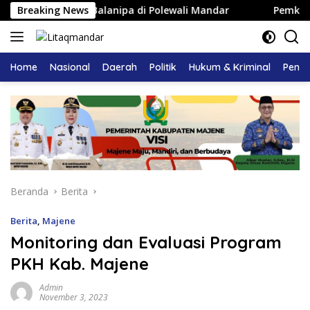
Langsung
 Kerajaan Balanipa di Polewali Mandar
Breaking News
Pemkab Majene 
ke
konten
Home
Nasional
Daerah
Politik
Hukum & Kriminal
Pendi
Beranda
Berita
Berita
,
Majene
Monitoring dan Evaluasi Program
PKH Kab. Majene
Admin
November 3, 2023