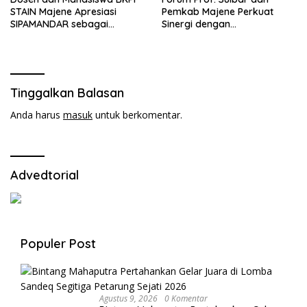
STAIN Majene Apresiasi
Pemkab Majene Perkuat
SIPAMANDAR sebagai
Sinergi dengan
Terobosan Penilaian Sikap di
Kemendiktisaintek, Dorong
SMK Negeri 2 Majene
Persetujuan Pendirian
Politeknik di Majene
Tinggalkan Balasan
Anda harus
masuk
untuk berkomentar.
Advedtorial
Populer Post
Agustus 9, 2026
0 Komentar