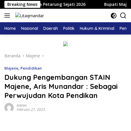
Langsung
andeq Segitiga Petarung Sejati 2026
Breaking News
Bupati Majene Ha
ke
konten
Home
Nasional
Daerah
Politik
Hukum & Kriminal
Pendi
Beranda
Majene
Majene
,
Pendidikan
Dukung Pengembangan STAIN
Majene, Aris Munandar : Sebagai
Perwujudan Kota Pendikan
Admin
Februari 27, 2023