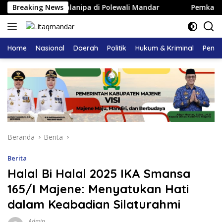
Langsung
 Kerajaan Balanipa di Polewali Mandar
Breaking News
Pemkab Majene 
ke
konten
Home
Nasional
Daerah
Politik
Hukum & Kriminal
Pendi
Beranda
Berita
Berita
Halal Bi Halal 2025 IKA Smansa
165/I Majene: Menyatukan Hati
dalam Keabadian Silaturahmi
Admin