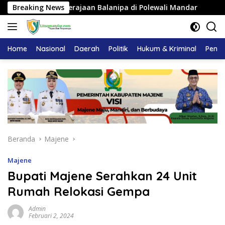
Langsung
 Adat Kerajaan Balanipa di Polewali Mandar
Breaking News
Pemkab Ma
ke
konten
Home
Nasional
Daerah
Politik
Hukum & Kriminal
Pendi
Beranda
Majene
Majene
Bupati Majene Serahkan 24 Unit
Rumah Relokasi Gempa
Admin
Februari 2, 2024