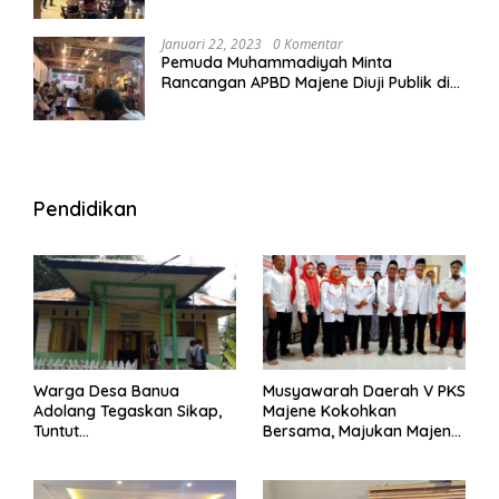
Wisma
Januari 22, 2023
0 Komentar
Pemuda Muhammadiyah Minta
Rancangan APBD Majene Diuji Publik di
Warung Kopi
Pendidikan
Warga Desa Banua
Musyawarah Daerah V PKS
Adolang Tegaskan Sikap,
Majene Kokohkan
Tuntut
Bersama, Majukan Majene
Pertanggungjawaban Eks
untuk Indonesia
Pj Kepala Desa