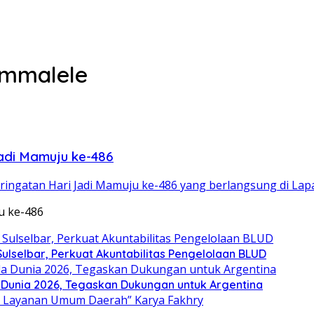
ammalele
adi Mamuju ke-486
eringatan Hari Jadi Mamuju ke-486 yang berlangsung di L
u ke-486
selbar, Perkuat Akuntabilitas Pengelolaan BLUD
a Dunia 2026, Tegaskan Dukungan untuk Argentina