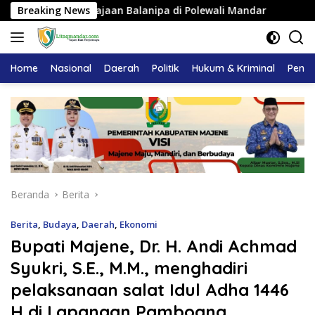
Langsung
at Kerajaan Balanipa di Polewali Mandar
Breaking News
Pemkab Majen
ke
konten
Home
Nasional
Daerah
Politik
Hukum & Kriminal
Pendi
Beranda
Berita
Berita
,
Budaya
,
Daerah
,
Ekonomi
Bupati Majene, Dr. H. Andi Achmad
Syukri, S.E., M.M., menghadiri
pelaksanaan salat Idul Adha 1446
H di Lapangan Pamboang