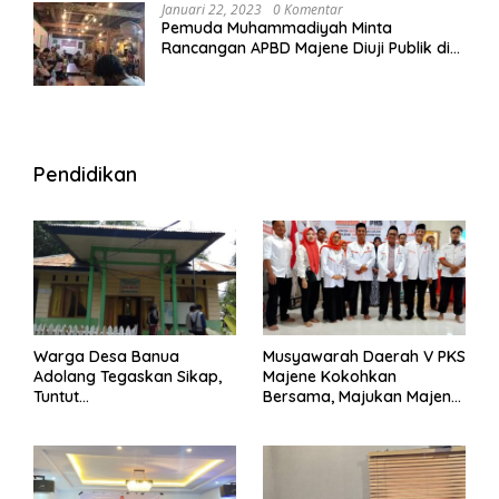
Januari 22, 2023
0 Komentar
Pemuda Muhammadiyah Minta
Rancangan APBD Majene Diuji Publik di
Warung Kopi
Pendidikan
Warga Desa Banua
Musyawarah Daerah V PKS
Adolang Tegaskan Sikap,
Majene Kokohkan
Tuntut
Bersama, Majukan Majene
Pertanggungjawaban Eks
untuk Indonesia
Pj Kepala Desa