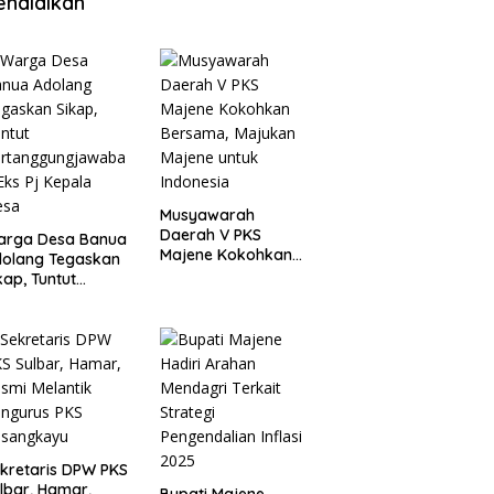
endidikan
Musyawarah
Daerah V PKS
arga Desa Banua
Majene Kokohkan
olang Tegaskan
Bersama, Majukan
kap, Tuntut
Majene untuk
ertanggungjawab
Indonesia
 Eks Pj Kepala
esa
kretaris DPW PKS
lbar, Hamar,
Bupati Majene