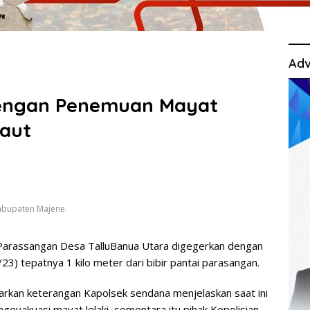
Adv
engan Penemuan Mayat
aut
abupaten Majene.
arassangan Desa TalluBanua Utara digegerkan dengan
/23) tepatnya 1 kilo meter dari bibir pantai parasangan.
kan keterangan Kapolsek sendana menjelaskan saat ini
gevakuasi mayat lelaki, sementara itu pihak Kepolisian