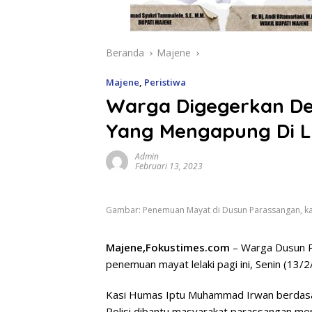
Beranda
Majene
Majene
,
Peristiwa
Warga Digegerkan D
Yang Mengapung Di L
Admin
Februari 13, 2023
Gambar: Penemuan Mayat di Dusun Parassangan, k
Majene,Fokustimes.com
– Warga Dusun P
penemuan mayat lelaki pagi ini, Senin (13/2
Kasi Humas Iptu Muhammad Irwan berdasar
Polisi dibantu masyarakat parassangan men