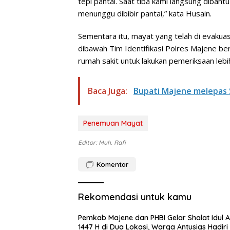
tepi pantai. Saat tiba kami langsung diban
menunggu dibibir pantai,” kata Husain.
Sementara itu, mayat yang telah di evakuas
dibawah Tim Identifikasi Polres Majene be
rumah sakit untuk lakukan pemeriksaan lebih 
Baca Juga:
Bupati Majene melepas S
Penemuan Mayat
Editor: Muh. Rafi
Komentar
Rekomendasi untuk kamu
Pemkab Majene dan PHBI Gelar Shalat Idul 
1447 H di Dua Lokasi, Warga Antusias Hadiri