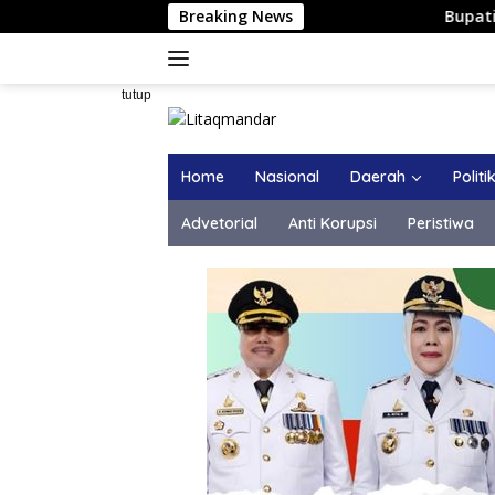
Langsung
Breaking News
Bupati Majene Hadir
ke
konten
tutup
Home
Nasional
Daerah
Politi
Advetorial
Anti Korupsi
Peristiwa