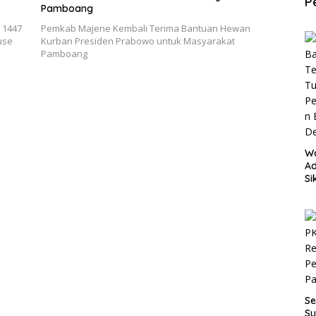
P
Pamboang
 1447
Pemkab Majene Kembali Terima Bantuan Hewan
use
Kurban Presiden Prabowo untuk Masyarakat
Pamboang
W
Ad
Si
P
an
D
Se
Su