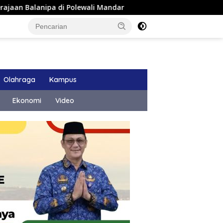
a di Polewali Mandar
Pemkab Majene Terapkan Sistem P
Olahraga
Kampus
Ekonomi
Video