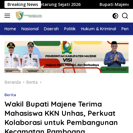
Langsung
tiga Petarung Sejati 2026
Breaking News
Bupati Majene Hadiri Silat
ke
konten
Home
Nasional
Daerah
Politik
Hukum & Kriminal
Pendi
Beranda
Berita
Berita
Wakil Bupati Majene Terima
Mahasiswa KKN Unhas, Perkuat
Kolaborasi untuk Pembangunan
Kecamatan Pamboang