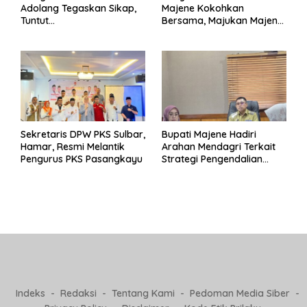
Adolang Tegaskan Sikap,
Majene Kokohkan
Tuntut
Bersama, Majukan Majene
Pertanggungjawaban Eks
untuk Indonesia
Pj Kepala Desa
Sekretaris DPW PKS Sulbar,
Bupati Majene Hadiri
Hamar, Resmi Melantik
Arahan Mendagri Terkait
Pengurus PKS Pasangkayu
Strategi Pengendalian
Inflasi 2025
Indeks
Redaksi
Tentang Kami
Pedoman Media Siber