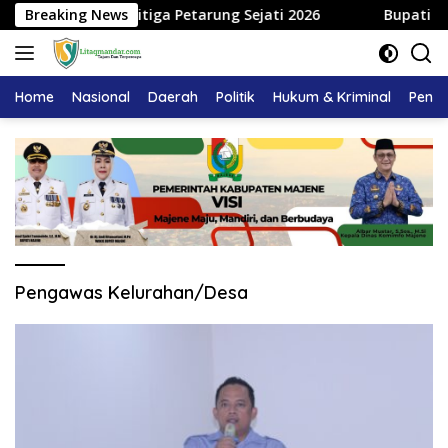
Langsung
Sandeq Segitiga Petarung Sejati 2026
Breaking News
Bupati Majene H
ke
konten
Home
Nasional
Daerah
Politik
Hukum & Kriminal
Pendi
Pengawas Kelurahan/Desa