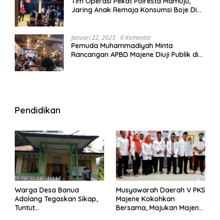
Tim Operasi Pekat Polresta Mamuju,
Jaring Anak Remaja Konsumsi Boje Di
Wisma
Januari 22, 2023
0 Komentar
Pemuda Muhammadiyah Minta
Rancangan APBD Majene Diuji Publik di
Warung Kopi
Pendidikan
Warga Desa Banua
Musyawarah Daerah V PKS
Adolang Tegaskan Sikap,
Majene Kokohkan
Tuntut
Bersama, Majukan Majene
Pertanggungjawaban Eks
untuk Indonesia