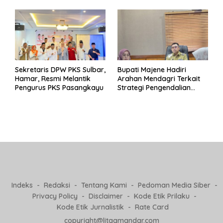
Pj Kepala Desa
Sekretaris DPW PKS Sulbar,
Bupati Majene Hadiri
Hamar, Resmi Melantik
Arahan Mendagri Terkait
Pengurus PKS Pasangkayu
Strategi Pengendalian
Inflasi 2025
Indeks
Redaksi
Tentang Kami
Pedoman Media Siber
Privacy Policy
Disclaimer
Kode Etik Prilaku
Kode Etik Jurnalistik
Rate Card
copyright@litaqmandar.com