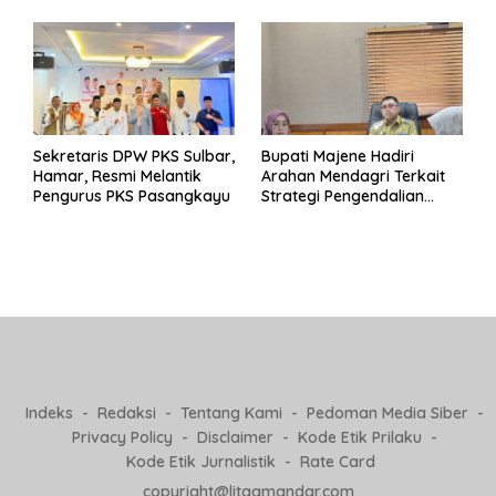
Pj Kepala Desa
Sekretaris DPW PKS Sulbar,
Bupati Majene Hadiri
Hamar, Resmi Melantik
Arahan Mendagri Terkait
Pengurus PKS Pasangkayu
Strategi Pengendalian
Inflasi 2025
Indeks
Redaksi
Tentang Kami
Pedoman Media Siber
Privacy Policy
Disclaimer
Kode Etik Prilaku
Kode Etik Jurnalistik
Rate Card
copyright@litaqmandar.com