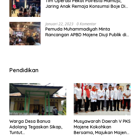
Tim Operasi Pekat Polresta Mamuju,
Jaring Anak Remaja Konsumsi Boje Di
Wisma
Januari 22, 2023
0 Komentar
Pemuda Muhammadiyah Minta
Rancangan APBD Majene Diuji Publik di
Warung Kopi
Pendidikan
Warga Desa Banua
Musyawarah Daerah V PKS
Adolang Tegaskan Sikap,
Majene Kokohkan
Tuntut
Bersama, Majukan Majene
Pertanggungjawaban Eks
untuk Indonesia