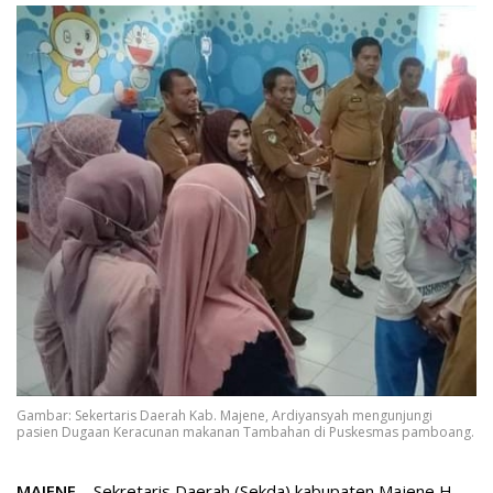
Gambar: Sekertaris Daerah Kab. Majene, Ardiyansyah mengunjungi
pasien Dugaan Keracunan makanan Tambahan di Puskesmas pamboang.
MAJENE
– Sekretaris Daerah (Sekda) kabupaten Majene H.