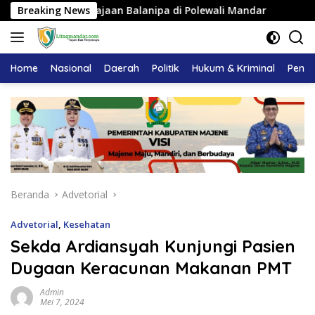
Langsung
dat Kerajaan Balanipa di Polewali Mandar
Breaking News
Pemkab Maje
ke
konten
Home
Nasional
Daerah
Politik
Hukum & Kriminal
Pendi
Beranda
Advetorial
Advetorial
,
Kesehatan
Sekda Ardiansyah Kunjungi Pasien
Dugaan Keracunan Makanan PMT
Admin
Mei 7, 2024