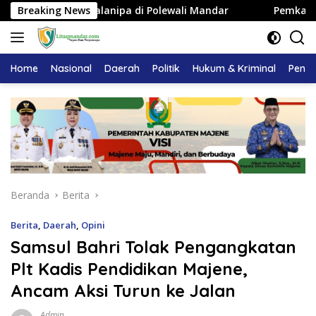
Langsung
aan Balanipa di Polewali Mandar
Breaking News
Pemkab Majene Terapk
ke
konten
Home
Nasional
Daerah
Politik
Hukum & Kriminal
Pendi
Beranda
Berita
Berita
,
Daerah
,
Opini
Samsul Bahri Tolak Pengangkatan
Plt Kadis Pendidikan Majene,
Ancam Aksi Turun ke Jalan
Admin