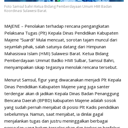
Foto Samsul bahri Ketua Bidang Pemberdayaan Umum HMI Badan
Koordinasi Sulawesi Barat.
MAJENE – Penolakan terhadap rencana pengangkatan
Pelaksana Tugas (Plt) Kepala Dinas Pendidikan Kabupaten
Majene “Suardi” Mulai mencuat, sorotan tajam muncul dari
sejumlah pihak, salah satunya datang dari Himpunan
Mahasiswa Islam (HMI) Sulawesi Barat. Ketua Bidang
Pemberdayaan Ummat Badko HMI Sulbar, Samsul Bahri,
menyampaikan sikap tegasnya menolak rencana tersebut.
Menurut Samsul, figur yang diwacanakan menjadi Plt Kepala
Dinas Pendidikan Kabupaten Majene yang juga santer
terdengar akan di jadikan Kepala Dinas Badan Penanggung
Bencana Daerah (BPBD) kabupaten Majene adalah sosok
yang sudah pernah menjabat di posisi Plt Kadis pendidikan
sebelumnya. Namun, saat menjabat, ia dinilai gagal
menjalankan tugas dan justru meninggalkan berbagai
persoalan yang belum terselesaikan dan terkesan berfokus