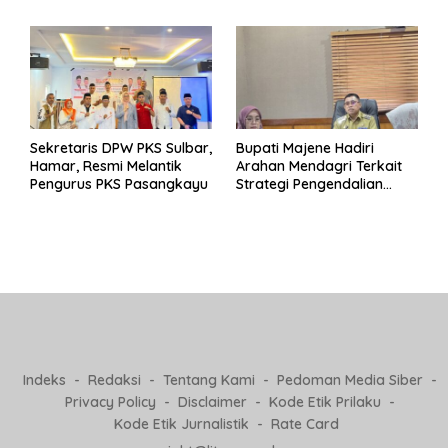
Pertanggungjawaban Eks
untuk Indonesia
Pj Kepala Desa
Sekretaris DPW PKS Sulbar,
Bupati Majene Hadiri
Hamar, Resmi Melantik
Arahan Mendagri Terkait
Pengurus PKS Pasangkayu
Strategi Pengendalian
Inflasi 2025
Indeks
Redaksi
Tentang Kami
Pedoman Media Siber
Privacy Policy
Disclaimer
Kode Etik Prilaku
Kode Etik Jurnalistik
Rate Card