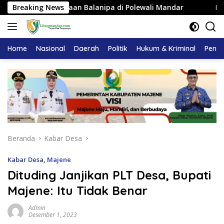
Langsung
 Kerajaan Balanipa di Polewali Mandar
Breaking News
Pemkab Majene 
ke
konten
Home
Nasional
Daerah
Politik
Hukum & Kriminal
Pendi
Beranda
Kabar Desa
Kabar Desa
,
Majene
Dituding Janjikan PLT Desa, Bupati
Majene: Itu Tidak Benar
Admin
Desember 1, 2023