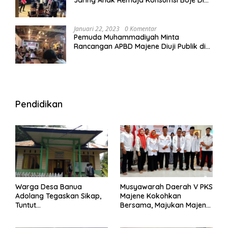
Wisma
Januari 22, 2023
0 Komentar
Pemuda Muhammadiyah Minta
Rancangan APBD Majene Diuji Publik di
Warung Kopi
Pendidikan
Warga Desa Banua
Musyawarah Daerah V PKS
Adolang Tegaskan Sikap,
Majene Kokohkan
Tuntut
Bersama, Majukan Majene
Pertanggungjawaban Eks
untuk Indonesia
Pj Kepala Desa