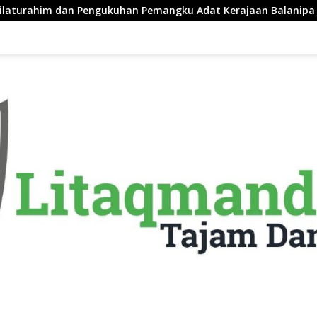
n Pemangku Adat Kerajaan Balanipa di Polewali Mandar