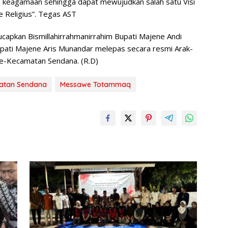
 keagamaan sehingga dapat mewujudkan salah satu Visi
 Religius”. Tegas AST
apkan Bismillahirrahmanirrahim Bupati Majene Andi
upati Majene Aris Munandar melepas secara resmi Arak-
-Kecamatan Sendana. (R.D)
atan Sendana
Messawe Totammaq