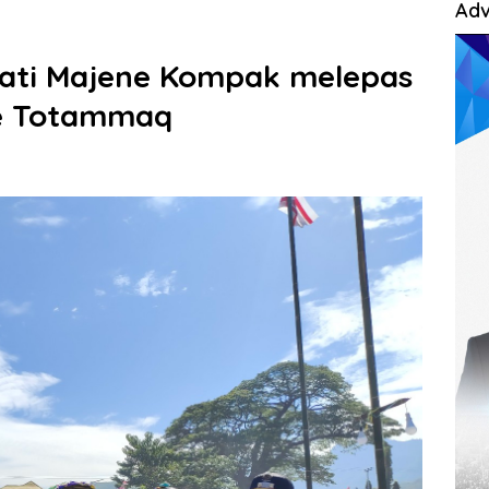
Adv
pati Majene Kompak melepas
e Totammaq