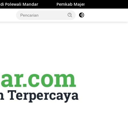
Pemkab Majene Terapkan Sistem Payroll Retribusi Persampaha