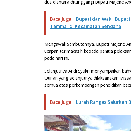
dua diantara ditunggangi Bupati Majene And
Baca Juga:
Bupati dan Wakil Bupat
Tamma” di Kecamatan Sendana
Mengawali Sambutannya, Bupati Majene An
ucapan terimakasih kepada panitia pelaks
pada hari ini.
Selanjutnya Andi Syukri menyampaikan ba
Qur’an yang selanjutnya dilaksanakan Miss
semua atas perkembangan pendidikan baca tu
Baca Juga:
Lurah Rangas Salurkan