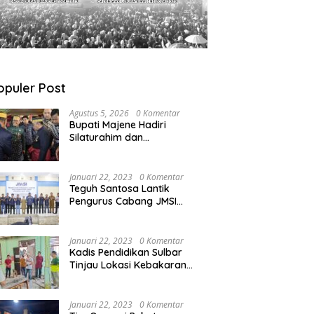
opuler Post
Agustus 5, 2026
0 Komentar
Bupati Majene Hadiri
Silaturahim dan
Pengukuhan Pemangku
Adat Kerajaan Balanipa di
Polewali Mandar
Januari 22, 2023
0 Komentar
Teguh Santosa Lantik
Pengurus Cabang JMSI
Lebak Banten
Januari 22, 2023
0 Komentar
Kadis Pendidikan Sulbar
Tinjau Lokasi Kebakaran
di SMAN 1 Malunda
Januari 22, 2023
0 Komentar