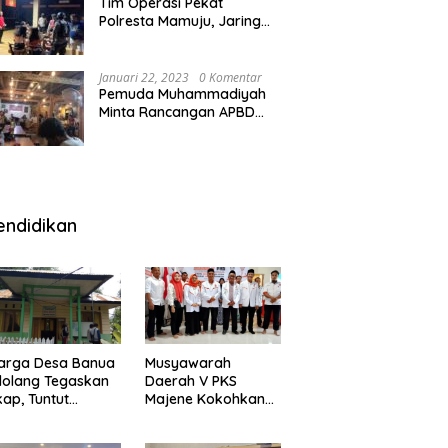
Tim Operasi Pekat
Polresta Mamuju, Jaring
Anak Remaja Konsumsi
Boje Di Wisma
Januari 22, 2023
0 Komentar
Pemuda Muhammadiyah
Minta Rancangan APBD
Majene Diuji Publik di
Warung Kopi
endidikan
arga Desa Banua
Musyawarah
olang Tegaskan
Daerah V PKS
kap, Tuntut
Majene Kokohkan
ertanggungjawab
Bersama, Majukan
 Eks Pj Kepala
Majene untuk