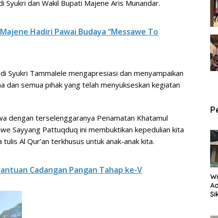
i Syukri dan Wakil Bupati Majene Aris Munandar.
i Majene Hadiri Pawai Budaya “Messawe To
di Syukri Tammalele mengapresiasi dan menyampaikan
ana dan semua pihak yang telah menyukseskan kegiatan
P
hwa dengan terselenggaranya Penamatan Khatamul
awe Sayyang Pattuqduq ini membuktikan kepedulian kita
lis Al Qur’an terkhusus untuk anak-anak kita.
 Bantuan Cadangan Pangan Tahap ke-V
W
Ad
Si
P
an