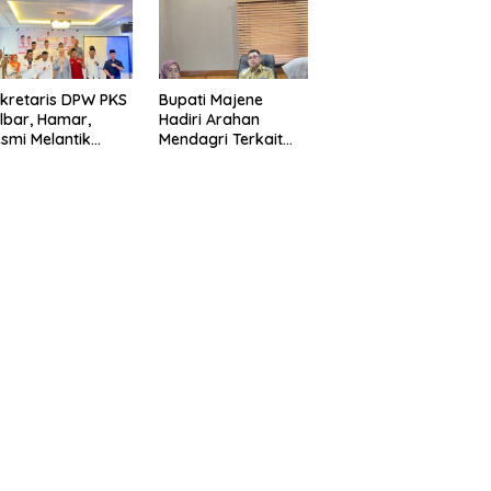
esa
Indonesia
kretaris DPW PKS
Bupati Majene
lbar, Hamar,
Hadiri Arahan
smi Melantik
Mendagri Terkait
ngurus PKS
Strategi
asangkayu
Pengendalian Inflasi
2025