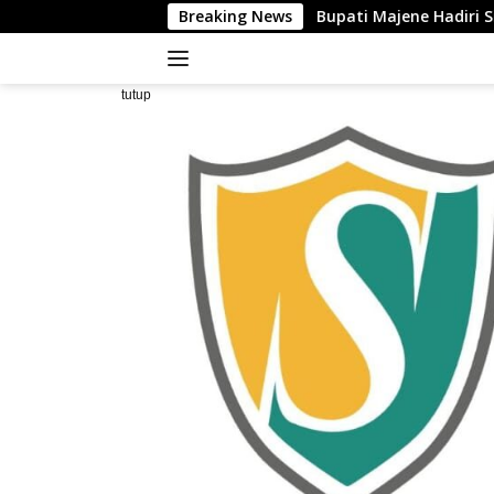
Langsung
Bupati Majene Hadiri Silaturahim dan Pengukuha
Breaking News
ke
konten
tutup