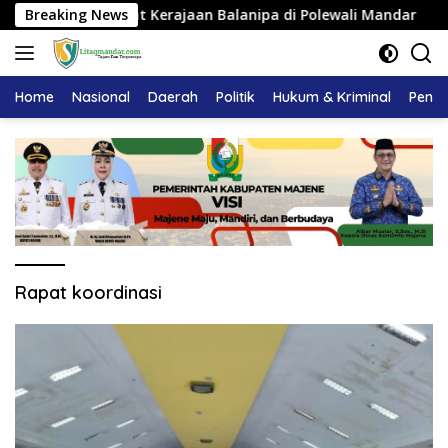
Langsung
mangku Adat Kerajaan Balanipa di Polewali Mandar
Breaking News
Pem
ke
konten
Home
Nasional
Daerah
Politik
Hukum & Kriminal
Pendi
Rapat koordinasi