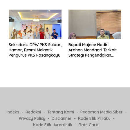
Pertanggungjawaban Eks
untuk Indonesia
Pj Kepala Desa
Sekretaris DPW PKS Sulbar,
Bupati Majene Hadiri
Hamar, Resmi Melantik
Arahan Mendagri Terkait
Pengurus PKS Pasangkayu
Strategi Pengendalian
Inflasi 2025
Indeks
Redaksi
Tentang Kami
Pedoman Media Siber
Privacy Policy
Disclaimer
Kode Etik Prilaku
Kode Etik Jurnalistik
Rate Card