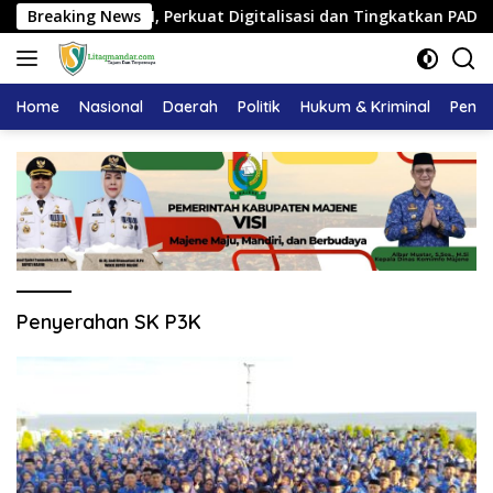
Langsung
mpahan ASN, Perkuat Digitalisasi dan Tingkatkan PAD
Breaking News
ke
konten
Home
Nasional
Daerah
Politik
Hukum & Kriminal
Pendi
Penyerahan SK P3K