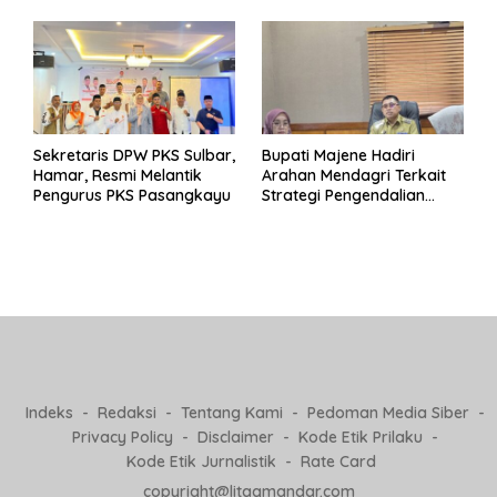
Pj Kepala Desa
Sekretaris DPW PKS Sulbar,
Bupati Majene Hadiri
Hamar, Resmi Melantik
Arahan Mendagri Terkait
Pengurus PKS Pasangkayu
Strategi Pengendalian
Inflasi 2025
Indeks
Redaksi
Tentang Kami
Pedoman Media Siber
Privacy Policy
Disclaimer
Kode Etik Prilaku
Kode Etik Jurnalistik
Rate Card
copyright@litaqmandar.com