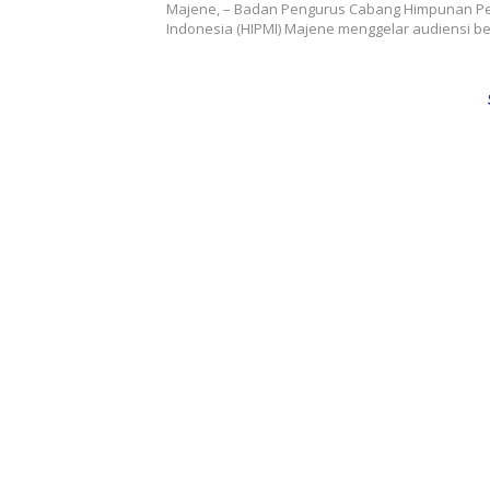
Majene Gelar Audiensi dengan 
Majene, – Badan Pengurus Cabang Himpunan 
Majene
Indonesia (HIPMI) Majene menggelar audiensi 