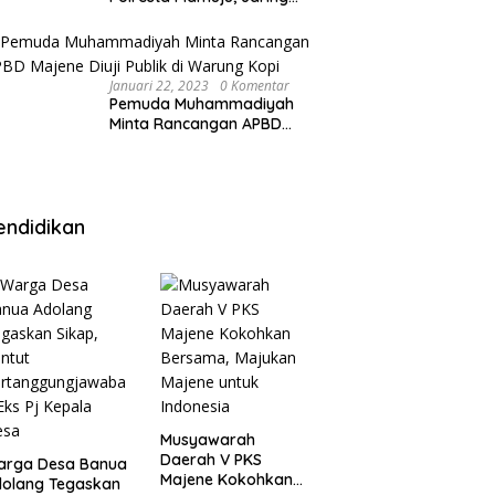
Anak Remaja Konsumsi
Boje Di Wisma
Januari 22, 2023
0 Komentar
Pemuda Muhammadiyah
Minta Rancangan APBD
Majene Diuji Publik di
Warung Kopi
endidikan
Musyawarah
Daerah V PKS
arga Desa Banua
Majene Kokohkan
olang Tegaskan