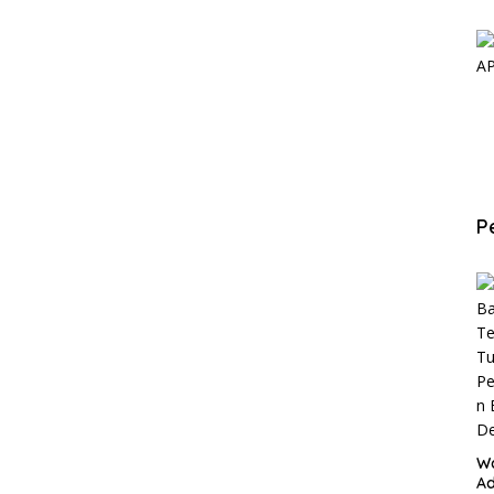
P
W
Ad