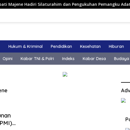
ene Hadiri Silaturahim dan Pengukuhan Pemangku Adat Kerajaa
k
Hukum & Kriminal
Pendidikan
Kesehatan
Hiburan
Opini
Kabar TNI & Polri
Indeks
Kabar Desa
Budaya
ene
Adv
unan
P
PMI)