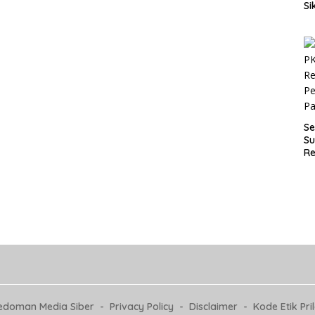
Si
P
an
D
Se
Su
Re
Pe
P
edoman Media Siber
Privacy Policy
Disclaimer
Kode Etik Pri