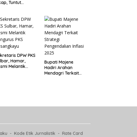
Bersama, Majukan
kap, Tuntut
Majene untuk
ertanggungjawab
Indonesia
 Eks Pj Kepala
esa
kretaris DPW PKS
lbar, Hamar,
Bupati Majene
smi Melantik
Hadiri Arahan
ngurus PKS
Mendagri Terkait
asangkayu
Strategi
Pengendalian Inflasi
2025
laku
Kode Etik Jurnalistik
Rate Card