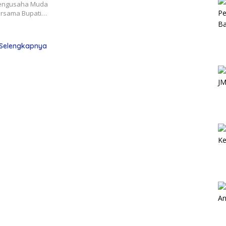
Bupati
Pengusaha Muda
bersama Bupati…
Selengkapnya