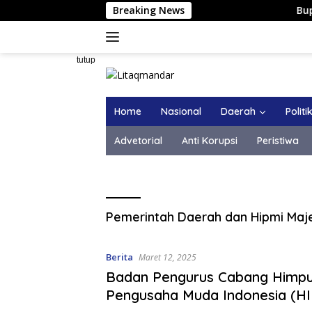
Langsung
Breaking News
Bupati Maj
ke
konten
tutup
Home
Nasional
Daerah
Politi
Advetorial
Anti Korupsi
Peristiwa
Pemerintah Daerah dan Hipmi Maj
Berita
Maret 12, 2025
Badan Pengurus Cabang Himp
Pengusaha Muda Indonesia (HI