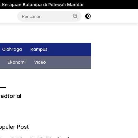
n Balanipa di Polewali Mandar
Pemkab Majene Terapkan
Olahraga
Kampus
Ekonomi
Video
edtorial
opuler Post