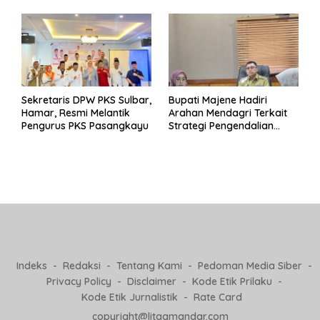
Pj Kepala Desa
Sekretaris DPW PKS Sulbar,
Bupati Majene Hadiri
Hamar, Resmi Melantik
Arahan Mendagri Terkait
Pengurus PKS Pasangkayu
Strategi Pengendalian
Inflasi 2025
Indeks
Redaksi
Tentang Kami
Pedoman Media Siber
Privacy Policy
Disclaimer
Kode Etik Prilaku
Kode Etik Jurnalistik
Rate Card
copyright@litaqmandar.com