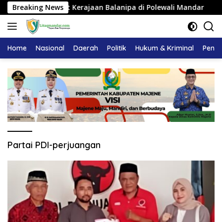
Langsung
angku Adat Kerajaan Balanipa di Polewali Mandar
Breaking News
Pemk
ke
konten
Home
Nasional
Daerah
Politik
Hukum & Kriminal
Pendi
Partai PDI-perjuangan