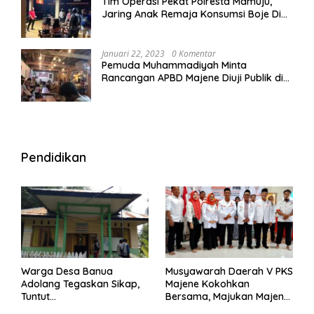
Tim Operasi Pekat Polresta Mamuju,
Jaring Anak Remaja Konsumsi Boje Di
Wisma
Januari 22, 2023
0 Komentar
Pemuda Muhammadiyah Minta
Rancangan APBD Majene Diuji Publik di
Warung Kopi
Pendidikan
Warga Desa Banua
Musyawarah Daerah V PKS
Adolang Tegaskan Sikap,
Majene Kokohkan
Tuntut
Bersama, Majukan Majene
Pertanggungjawaban Eks
untuk Indonesia