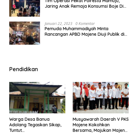
Tim Operasi Pekat Polresta Mamuju,
Jaring Anak Remaja Konsumsi Boje Di
Wisma
Januari 22, 2023
0 Komentar
Pemuda Muhammadiyah Minta
Rancangan APBD Majene Diuji Publik di
Warung Kopi
Pendidikan
Warga Desa Banua
Musyawarah Daerah V PKS
Adolang Tegaskan Sikap,
Majene Kokohkan
Tuntut
Bersama, Majukan Majene
Pertanggungjawaban Eks
untuk Indonesia