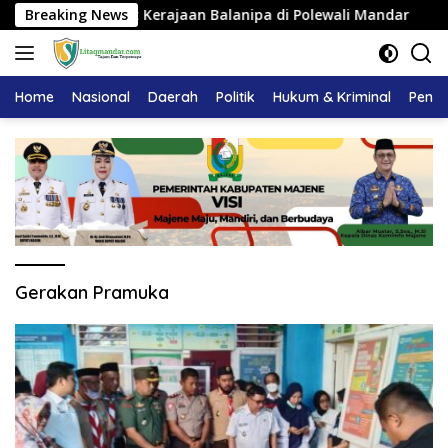
Langsung
angku Adat Kerajaan Balanipa di Polewali Mandar
Breaking News
Pemk
ke
konten
Home
Nasional
Daerah
Politik
Hukum & Kriminal
Pendi
Gerakan Pramuka