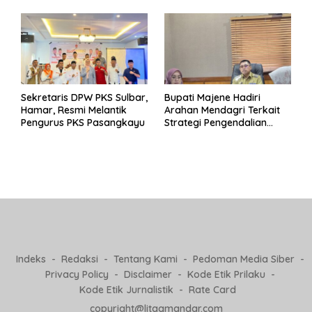
Pj Kepala Desa
Sekretaris DPW PKS Sulbar,
Bupati Majene Hadiri
Hamar, Resmi Melantik
Arahan Mendagri Terkait
Pengurus PKS Pasangkayu
Strategi Pengendalian
Inflasi 2025
Indeks
Redaksi
Tentang Kami
Pedoman Media Siber
Privacy Policy
Disclaimer
Kode Etik Prilaku
Kode Etik Jurnalistik
Rate Card
copyright@litaqmandar.com