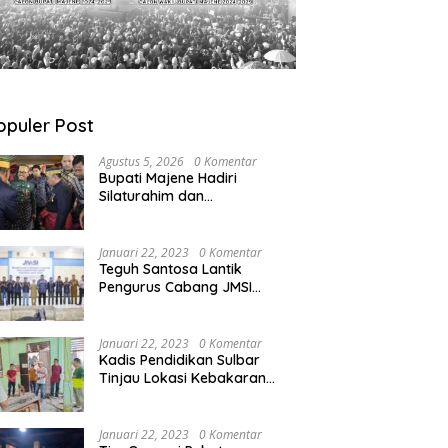
opuler Post
Agustus 5, 2026
0 Komentar
Bupati Majene Hadiri
Silaturahim dan
Pengukuhan Pemangku
Adat Kerajaan Balanipa di
Polewali Mandar
Januari 22, 2023
0 Komentar
Teguh Santosa Lantik
Pengurus Cabang JMSI
Lebak Banten
Januari 22, 2023
0 Komentar
Kadis Pendidikan Sulbar
Tinjau Lokasi Kebakaran
di SMAN 1 Malunda
Januari 22, 2023
0 Komentar