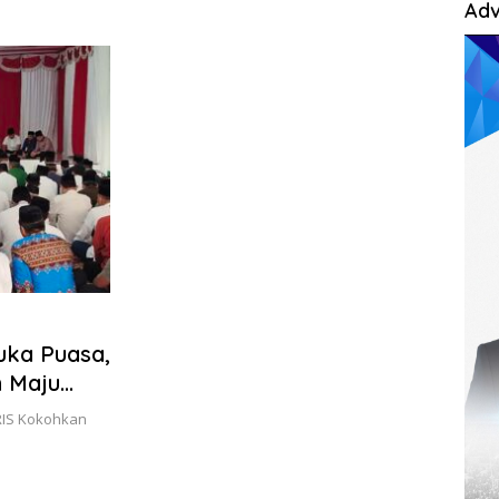
Adv
uka Puasa,
 Maju
RIS Kokohkan