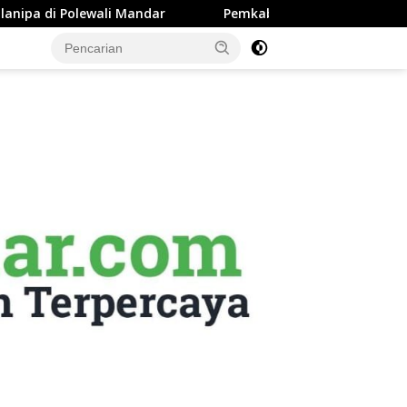
ewali Mandar
Pemkab Majene Terapkan Sistem Payroll R