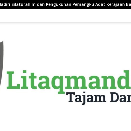
rahim dan Pengukuhan Pemangku Adat Kerajaan Balanipa di Pol