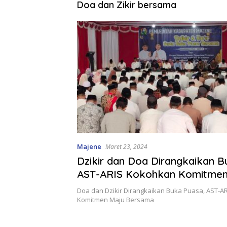
Doa dan Zikir bersama
Majene
Maret 23, 2024
Dzikir dan Doa Dirangkaikan B
AST-ARIS Kokohkan Komitmen
Bersama
Doa dan Dzikir Dirangkaikan Buka Puasa, AST-A
Komitmen Maju Bersama