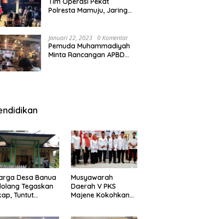
Tim Operasi Pekat
Polresta Mamuju, Jaring
Anak Remaja Konsumsi
Boje Di Wisma
Januari 22, 2023
0 Komentar
Pemuda Muhammadiyah
Minta Rancangan APBD
Majene Diuji Publik di
Warung Kopi
endidikan
arga Desa Banua
Musyawarah
olang Tegaskan
Daerah V PKS
kap, Tuntut
Majene Kokohkan
ertanggungjawab
Bersama, Majukan
 Eks Pj Kepala
Majene untuk