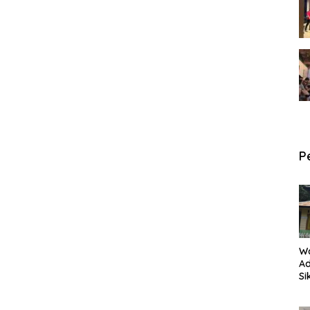
P
W
Ad
Si
P
an