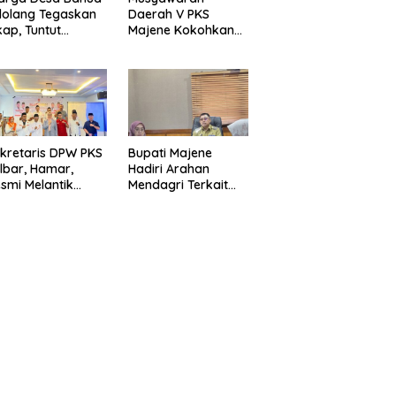
olang Tegaskan
Daerah V PKS
kap, Tuntut
Majene Kokohkan
ertanggungjawab
Bersama, Majukan
 Eks Pj Kepala
Majene untuk
esa
Indonesia
kretaris DPW PKS
Bupati Majene
lbar, Hamar,
Hadiri Arahan
smi Melantik
Mendagri Terkait
ngurus PKS
Strategi
asangkayu
Pengendalian Inflasi
2025