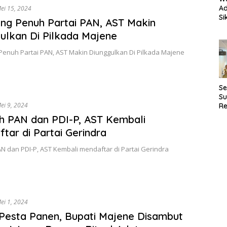
Ad
ei 15, 2024
Si
ng Penuh Partai PAN, AST Makin
P
ulkan Di Pilkada Majene
an
D
Penuh Partai PAN, AST Makin Diunggulkan Di Pilkada Majene
Se
Su
ei 9, 2024
Re
Pe
h PAN dan PDI-P, AST Kembali
P
tar di Partai Gerindra
N dan PDI-P, AST Kembali mendaftar di Partai Gerindra
ei 1, 2024
 Pesta Panen, Bupati Majene Disambut