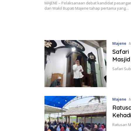
Bahas Isu Pertanian
MAJENE – Pelaksanaan debat kandidat pasangan
dan Wakil Bupati Majene tahap pertama yang…
Majene
M
Safari
Masjid
Safari Su
Majene
M
Ratus
Kehadi
Ratusan M