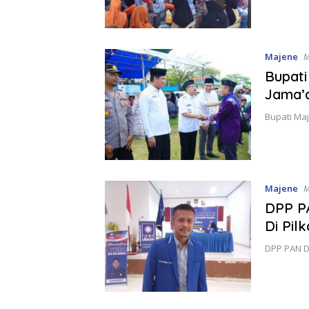
Majene
M
Bupati
Jama’a
Bupati Maj
Majene
M
DPP P
Di Pil
DPP PAN D