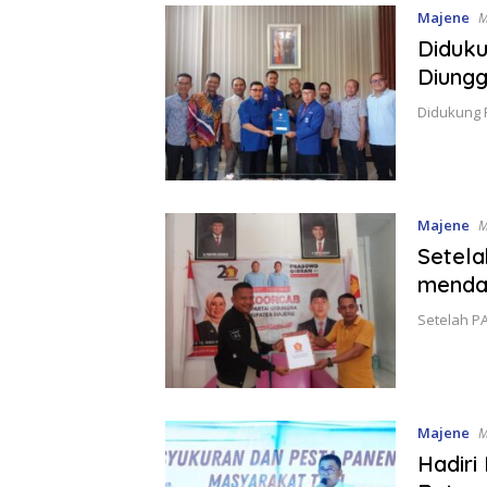
Majene
M
Diduku
Diungg
Didukung 
Majene
M
Setela
mendaf
Setelah PA
Majene
M
Hadiri