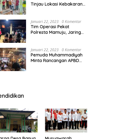
Tinjau Lokasi Kebakaran
di SMAN 1 Malunda
Januari 22, 2023
0 Komentar
Tim Operasi Pekat
Polresta Mamuju, Jaring
Anak Remaja Konsumsi
Boje Di Wisma
Januari 22, 2023
0 Komentar
Pemuda Muhammadiyah
Minta Rancangan APBD
Majene Diuji Publik di
Warung Kopi
endidikan
arga Desa Banua
Musyawarah