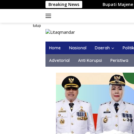
Langsung
Breaking News
Bupati Majene Hadiri Silaturahi
ke
konten
tutup
Home
Nasional
Daerah
Politi
Advetorial
Anti Korupsi
Peristiwa