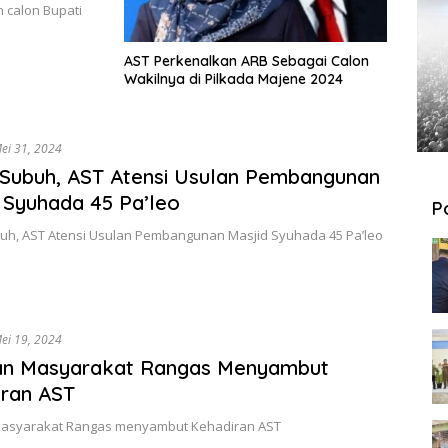
 calon Bupati
AST Perkenalkan ARB Sebagai Calon
Wakilnya di Pilkada Majene 2024
ei 31, 2024
 Subuh, AST Atensi Usulan Pembangunan
 Syuhada 45 Pa’leo
P
buh, AST Atensi Usulan Pembangunan Masjid Syuhada 45 Pa’leo
ei 19, 2024
an Masyarakat Rangas Menyambut
ran AST
asyarakat Rangas menyambut Kehadiran AST