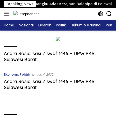
Langsung
n Pengukuhan Pemangku Adat Kerajaan Balanipa di Polewali Ma
Breaking News
ke
konten
Home
Nasional
Daerah
Politik
Hukum & Kriminal
Pendi
Acara Sosialisasi Ziswaf 1446 H DPW PKS
Sulawesi Barat
Ekonomi
,
Politik
Januari 4, 2025
Acara Sosialisasi Ziswaf 1446 H DPW PKS
Sulawesi Barat