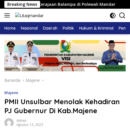
Langsung
mangku Adat Kerajaan Balanipa di Polewali Mandar
Breaking News
Pem
ke
konten
Home
Nasional
Daerah
Politik
Hukum & Kriminal
Pendi
Beranda
Majene
Majene
PMII Unsulbar Menolak Kehadiran
PJ Gubernur Di Kab.Majene
Admin
Agustus 13, 2023