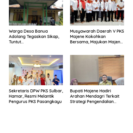
Warga Desa Banua
Musyawarah Daerah V PKS
Adolang Tegaskan Sikap,
Majene Kokohkan
Tuntut
Bersama, Majukan Majene
Pertanggungjawaban Eks
untuk Indonesia
Pj Kepala Desa
Sekretaris DPW PKS Sulbar,
Bupati Majene Hadiri
Hamar, Resmi Melantik
Arahan Mendagri Terkait
Pengurus PKS Pasangkayu
Strategi Pengendalian
Inflasi 2025