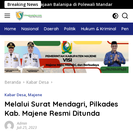
Langsung
dat Kerajaan Balanipa di Polewali Mandar
Breaking News
Pemkab Maje
ke
konten
Home
Nasional
Daerah
Politik
Hukum & Kriminal
Pendi
Beranda
Kabar Desa
Kabar Desa
,
Majene
Melalui Surat Mendagri, Pilkades
Kab. Majene Resmi Ditunda
Admin
Juli 25, 2023