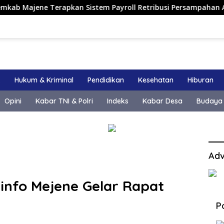
ne Terapkan Sistem Payroll Retribusi Persampahan ASN, Perkua
k
Hukum & Kriminal
Pendidikan
Kesehatan
Hiburan
Opini
Kabar TNI & Polri
Indeks
Kabar Desa
Budaya
Adv
info Mejene Gelar Rapat
P