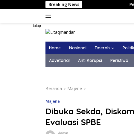
Langsung
Breaking News
Pemkab Maje
ke
konten
tutup
Home
Nasional
Daerah
Politi
Advetorial
Anti Korupsi
Peristiwa
Beranda
Majene
Majene
Dibuka Sekda, Diskom
Evaluasi SPBE
Admin