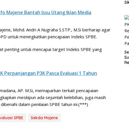
Si
P
nfo Majene Bantah Issu Utang Iklan Media
an
D
ne, Mohd. Andri A Nugraha S.STP., M.Si berharap agar
 OPD untuk meningkatkan pencapaian Indeks SPBE.
at penting untuk mencapai target Indeks SPBE yang
Se
Su
Re
Pe
K Perpanjangan P3K Pasca Evaluasi 1 Tahun
P
madana, AP. M.Si, memaparkan terkait pencapaian
kapkan meskipun ada sejumlah kelebihan, juga masih
ibenahi dalam penilaian SPBE tahun ini.(***)
valuasi SPBE
Sekda Majene