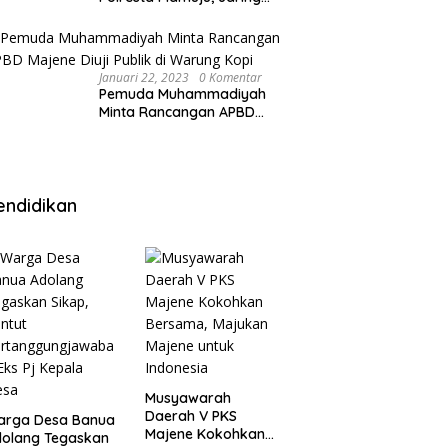
Anak Remaja Konsumsi
Boje Di Wisma
Januari 22, 2023
0 Komentar
Pemuda Muhammadiyah
Minta Rancangan APBD
Majene Diuji Publik di
Warung Kopi
endidikan
Musyawarah
Daerah V PKS
arga Desa Banua
Majene Kokohkan
olang Tegaskan