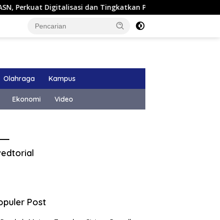
t Digitalisasi dan Tingkatkan PAD
Karang Taruna Pim
Olahraga
Kampus
Ekonomi
Video
edtorial
opuler Post