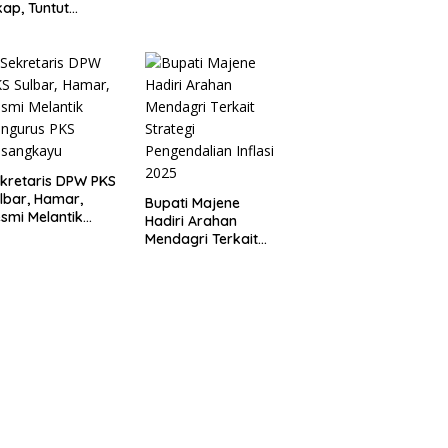
Bersama, Majukan
kap, Tuntut
Majene untuk
ertanggungjawab
Indonesia
 Eks Pj Kepala
esa
kretaris DPW PKS
lbar, Hamar,
Bupati Majene
smi Melantik
Hadiri Arahan
ngurus PKS
Mendagri Terkait
asangkayu
Strategi
Pengendalian Inflasi
2025