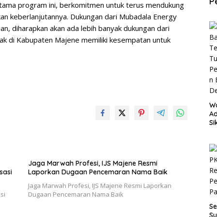
P
tama program ini, berkomitmen untuk terus mendukung
an keberlanjutannya. Dukungan dari Mubadala Energy
pan, diharapkan akan ada lebih banyak dukungan dari
nak di Kabupaten Majene memiliki kesempatan untuk
W
Ad
Si
P
an
D
Jaga Marwah Profesi, IJS Majene Resmi
sasi
Laporkan Dugaan Pencemaran Nama Baik
Jaga Marwah Profesi, IJS Majene Resmi Laporkan
si
Dugaan Pencemaran Nama Baik
Se
Su