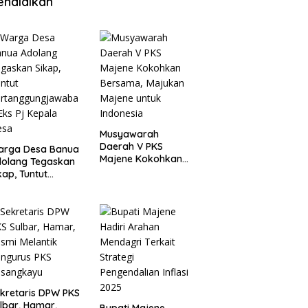
endidikan
Musyawarah
Daerah V PKS
arga Desa Banua
Majene Kokohkan
olang Tegaskan
Bersama, Majukan
kap, Tuntut
Majene untuk
ertanggungjawab
Indonesia
 Eks Pj Kepala
esa
kretaris DPW PKS
lbar, Hamar,
Bupati Majene