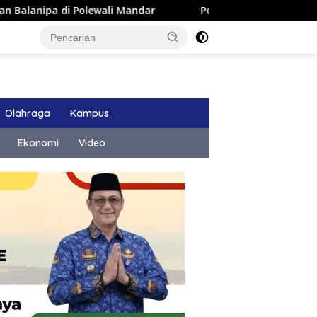
 Polewali Mandar
Pemkab Majene Terapkan Sistem Payro
Olahraga
Kampus
Ekonomi
Video