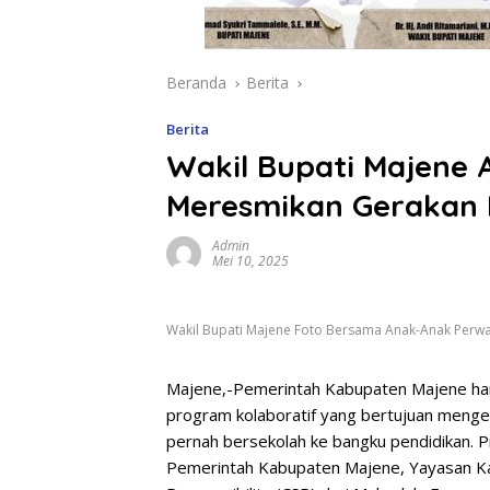
Beranda
Berita
Berita
Wakil Bupati Majene A
Meresmikan Gerakan 
Admin
Mei 10, 2025
Wakil Bupati Majene Foto Bersama Anak-Anak Perwak
Majene,-Pemerintah Kabupaten Majene har
program kolaboratif yang bertujuan menge
pernah bersekolah ke bangku pendidikan. P
Pemerintah Kabupaten Majene, Yayasan Ka