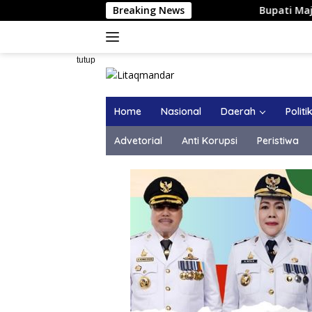
Langsung
Breaking News
Bupati Majene Hadiri Si
ke
konten
tutup
Home
Nasional
Daerah
Politi
Advetorial
Anti Korupsi
Peristiwa