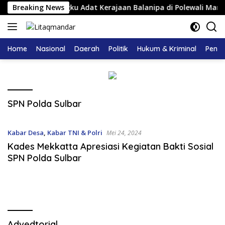
Langsung
ngukuhan Pemangku Adat Kerajaan Balanipa di Polewali Mandar
Breaking News
ke
konten
Home
Nasional
Daerah
Politik
Hukum & Kriminal
Pendi
SPN Polda Sulbar
Kabar Desa
,
Kabar TNI & Polri
Mei 24, 2024
Kades Mekkatta Apresiasi Kegiatan Bakti Sosial
SPN Polda Sulbar
Advedtorial