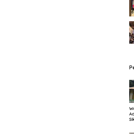
P
W
Ad
Si
P
an