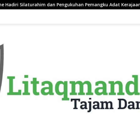
rahim dan Pengukuhan Pemangku Adat Kerajaan Balanipa di Pole