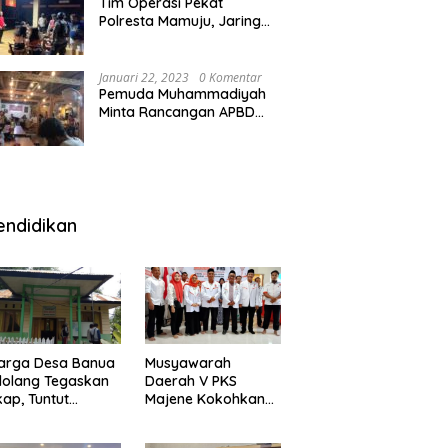
Tim Operasi Pekat
Polresta Mamuju, Jaring
Anak Remaja Konsumsi
Boje Di Wisma
Januari 22, 2023
0 Komentar
Pemuda Muhammadiyah
Minta Rancangan APBD
Majene Diuji Publik di
Warung Kopi
endidikan
arga Desa Banua
Musyawarah
olang Tegaskan
Daerah V PKS
kap, Tuntut
Majene Kokohkan
ertanggungjawab
Bersama, Majukan
 Eks Pj Kepala
Majene untuk