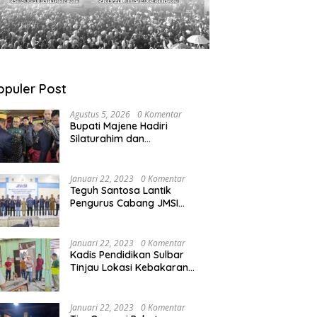
opuler Post
Agustus 5, 2026
0 Komentar
Bupati Majene Hadiri
Silaturahim dan
Pengukuhan Pemangku
Adat Kerajaan Balanipa di
Polewali Mandar
Januari 22, 2023
0 Komentar
Teguh Santosa Lantik
Pengurus Cabang JMSI
Lebak Banten
Januari 22, 2023
0 Komentar
Kadis Pendidikan Sulbar
Tinjau Lokasi Kebakaran
di SMAN 1 Malunda
Januari 22, 2023
0 Komentar