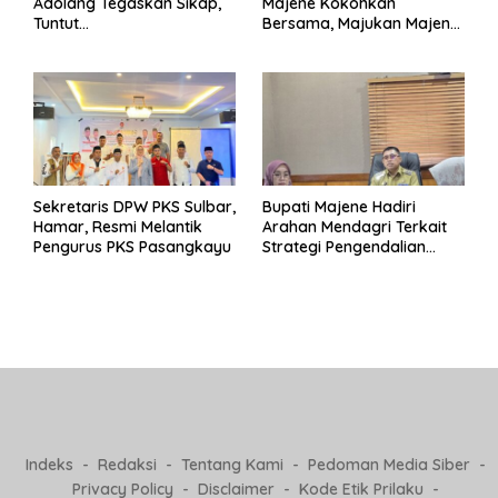
Adolang Tegaskan Sikap,
Majene Kokohkan
Tuntut
Bersama, Majukan Majene
Pertanggungjawaban Eks
untuk Indonesia
Pj Kepala Desa
Sekretaris DPW PKS Sulbar,
Bupati Majene Hadiri
Hamar, Resmi Melantik
Arahan Mendagri Terkait
Pengurus PKS Pasangkayu
Strategi Pengendalian
Inflasi 2025
Indeks
Redaksi
Tentang Kami
Pedoman Media Siber
Privacy Policy
Disclaimer
Kode Etik Prilaku