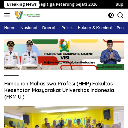
Langsung
a Sandeq Segitiga Petarung Sejati 2026
Breaking News
Bupati Majene
ke
konten
Home
Nasional
Daerah
Politik
Hukum & Kriminal
Pendi
Himpunan Mahasiswa Profesi (HMP) Fakultas
Kesehatan Masyarakat Universitas Indonesia
(FKM UI)