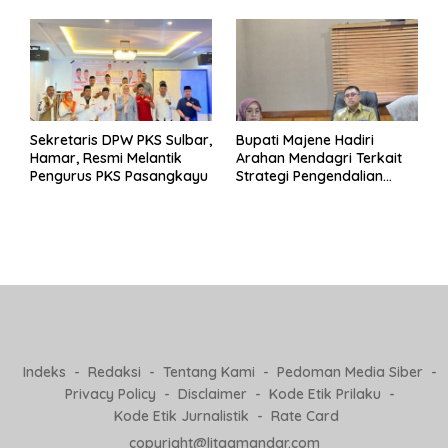
Pj Kepala Desa
Sekretaris DPW PKS Sulbar,
Bupati Majene Hadiri
Hamar, Resmi Melantik
Arahan Mendagri Terkait
Pengurus PKS Pasangkayu
Strategi Pengendalian
Inflasi 2025
Indeks
Redaksi
Tentang Kami
Pedoman Media Siber
Privacy Policy
Disclaimer
Kode Etik Prilaku
Kode Etik Jurnalistik
Rate Card
copyright@litaqmandar.com