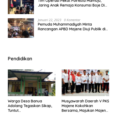
Tim Operasi Pekat Polresta Mamuju,
Jaring Anak Remaja Konsumsi Boje Di
Wisma
Januari 22, 2023
0 Komentar
Pemuda Muhammadiyah Minta
Rancangan APBD Majene Diuji Publik di
Warung Kopi
Pendidikan
Warga Desa Banua
Musyawarah Daerah V PKS
Adolang Tegaskan Sikap,
Majene Kokohkan
Tuntut
Bersama, Majukan Majene
Pertanggungjawaban Eks
untuk Indonesia