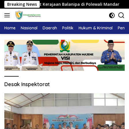
Langsung
ngku Adat Kerajaan Balanipa di Polewali Mandar
Breaking News
Pemka
ke
konten
Home
Nasional
Daerah
Politik
Hukum & Kriminal
Pendi
Desak Inspektorat