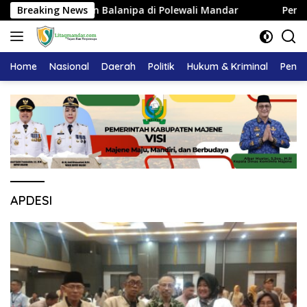
Langsung
t Kerajaan Balanipa di Polewali Mandar
Breaking News
Pemkab Majene
ke
konten
Home
Nasional
Daerah
Politik
Hukum & Kriminal
Pendi
APDESI