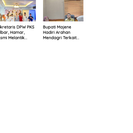
esa
Indonesia
kretaris DPW PKS
Bupati Majene
lbar, Hamar,
Hadiri Arahan
smi Melantik
Mendagri Terkait
ngurus PKS
Strategi
asangkayu
Pengendalian Inflasi
2025