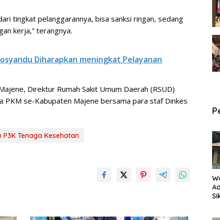
 dari tingkat pelanggarannya, bisa sanksi ringan, sedang
an kerja,” terangnya.
 Posyandu Diharapkan meningkat Pelayanan
Majene, Direktur Rumah Sakit Umum Daerah (RSUD)
ala PKM se-Kabupaten Majene bersama para staf Dinkes
P
n P3K Tenaga Kesehatan
W
Ad
Si
P
an