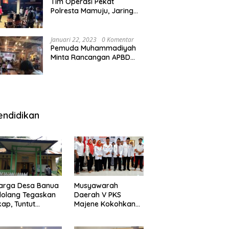
Tim Operasi Pekat
Polresta Mamuju, Jaring
Anak Remaja Konsumsi
Boje Di Wisma
Januari 22, 2023
0 Komentar
Pemuda Muhammadiyah
Minta Rancangan APBD
Majene Diuji Publik di
Warung Kopi
endidikan
arga Desa Banua
Musyawarah
olang Tegaskan
Daerah V PKS
kap, Tuntut
Majene Kokohkan
ertanggungjawab
Bersama, Majukan
 Eks Pj Kepala
Majene untuk