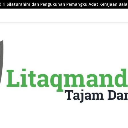
Pengukuhan Pemangku Adat Kerajaan Balanipa di Polewali Mand