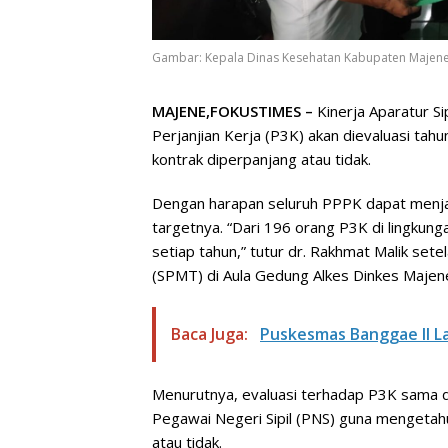
Gambar: Kepala Dinas Kesehatan Kabupaten Majene
MAJENE,FOKUSTIMES –
Kinerja Aparatur S
Perjanjian Kerja (P3K) akan dievaluasi tahu
kontrak diperpanjang atau tidak.
Dengan harapan seluruh PPPK dapat menja
targetnya. “Dari 196 orang P3K di lingkung
setiap tahun,” tutur dr. Rakhmat Malik se
(SPMT) di Aula Gedung Alkes Dinkes Majen
Baca Juga:
Puskesmas Banggae II L
Menurutnya, evaluasi terhadap P3K sama de
Pegawai Negeri Sipil (PNS) guna mengetahui
atau tidak.