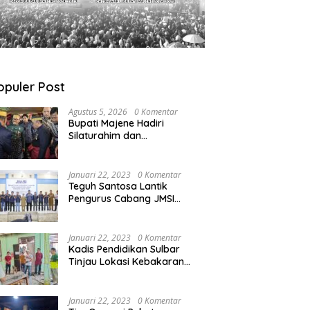
opuler Post
Agustus 5, 2026
0 Komentar
Bupati Majene Hadiri
Silaturahim dan
Pengukuhan Pemangku
Adat Kerajaan Balanipa di
Polewali Mandar
Januari 22, 2023
0 Komentar
Teguh Santosa Lantik
Pengurus Cabang JMSI
Lebak Banten
Januari 22, 2023
0 Komentar
Kadis Pendidikan Sulbar
Tinjau Lokasi Kebakaran
di SMAN 1 Malunda
Januari 22, 2023
0 Komentar