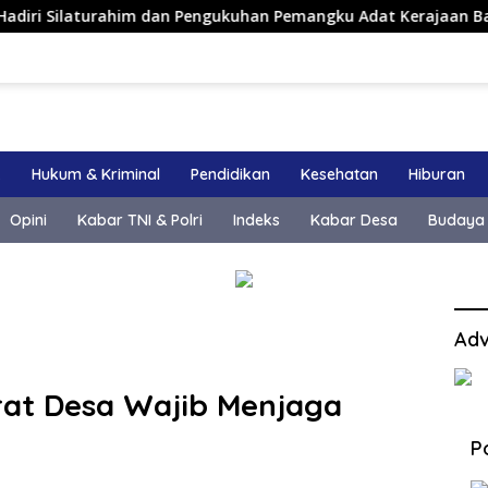
ilaturahim dan Pengukuhan Pemangku Adat Kerajaan Balanipa di
k
Hukum & Kriminal
Pendidikan
Kesehatan
Hiburan
Opini
Kabar TNI & Polri
Indeks
Kabar Desa
Budaya
Adv
rat Desa Wajib Menjaga
P