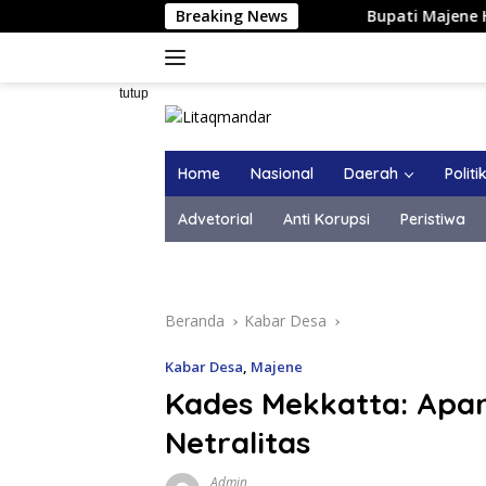
Langsung
Breaking News
Bupati Majene Hadiri S
ke
konten
tutup
Home
Nasional
Daerah
Politi
Advetorial
Anti Korupsi
Peristiwa
Beranda
Kabar Desa
Kabar Desa
,
Majene
Kades Mekkatta: Apa
Netralitas
Admin