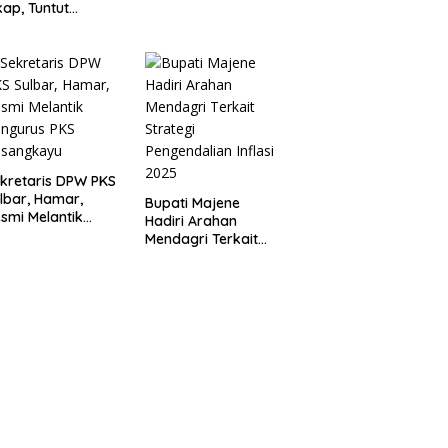
Bersama, Majukan
kap, Tuntut
Majene untuk
ertanggungjawab
Indonesia
 Eks Pj Kepala
esa
kretaris DPW PKS
lbar, Hamar,
Bupati Majene
smi Melantik
Hadiri Arahan
ngurus PKS
Mendagri Terkait
asangkayu
Strategi
Pengendalian Inflasi
2025