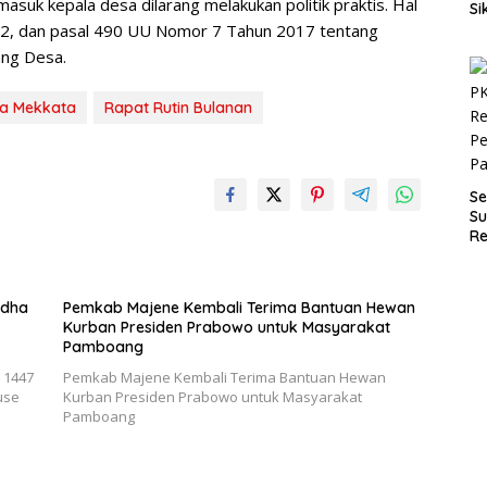
suk kepala desa dilarang melakukan politik praktis. Hal
Si
P
 282, dan pasal 490 UU Nomor 7 Tahun 2017 tentang
an
ang Desa.
D
sa Mekkata
Rapat Rutin Bulanan
Se
Su
Re
Pe
P
Adha
Pemkab Majene Kembali Terima Bantuan Hewan
Kurban Presiden Prabowo untuk Masyarakat
Pamboang
 1447
Pemkab Majene Kembali Terima Bantuan Hewan
use
Kurban Presiden Prabowo untuk Masyarakat
Pamboang