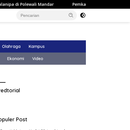
 Polewali Mandar
Pemkab Majene Terapkan Sistem Payro
Olahraga
Kampus
Ekonomi
Video
edtorial
opuler Post