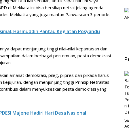
 digelar Dua kali sebulan, untuk rapat hari ini saya
 di Mekkata ini bisa bersikap netral jelang agenda
s Kades Mekkatta yang juga mantan Panwascam 3 periode.
simal, Hasmuddin Pantau Kegiatan Posyandu
nnya dapat menjunjung tinggi nilai-nilai kepantasan dan
sampaikan dalam berbagai pertemuan, pesta demokrasi
P
juran.
kan amanat demokrasi, pileg, pilpres dan pilkada harus
kejujuran, dengan menjunjung tinggi Prinsip Netralitas
erkontribusi dalam menyukseskan pesta demokrasi yang
DESI Majene Hadiri Hari Desa Nasional
W
Ad