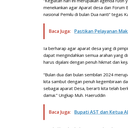
“Kegiatan hari ini merupakan agenda rutin yg
menekankan agar Aparat desa dan Forum BPD
nasional Pemilu di bulan Dua nanti” tega
Baca Juga:
Pastikan Pelayanan Mak
Ia berharap agar aparat desa yang di pimpi
dapat mengindahkan semua arahan yang di
harus dijalani dengan penuh hikmat dan keju
“Bulan dua dan bulan sembilan 2024 merupa
kita sambut dengan penuh kegembiraan dan 
sebagai aparat Desa, berarti kita telah b
damai.” Ungkap Muh. Haeruddin
Baca Juga:
Bupati AST dan Ketua AP