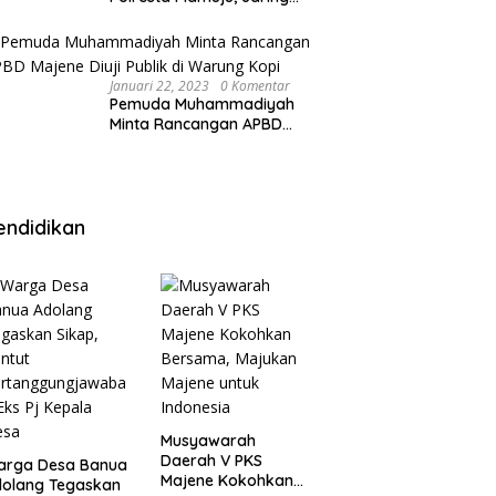
Anak Remaja Konsumsi
Boje Di Wisma
Januari 22, 2023
0 Komentar
Pemuda Muhammadiyah
Minta Rancangan APBD
Majene Diuji Publik di
Warung Kopi
endidikan
Musyawarah
Daerah V PKS
arga Desa Banua
Majene Kokohkan
olang Tegaskan