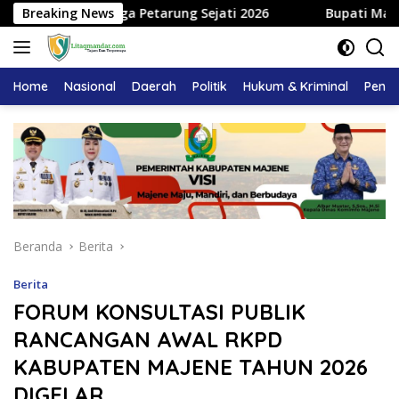
Langsung
Segitiga Petarung Sejati 2026
Breaking News
Bupati Majene Hadiri S
ke
konten
Home
Nasional
Daerah
Politik
Hukum & Kriminal
Pendi
Beranda
Berita
Berita
FORUM KONSULTASI PUBLIK
RANCANGAN AWAL RKPD
KABUPATEN MAJENE TAHUN 2026
DIGELAR.