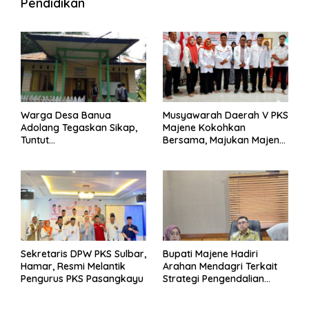
Pendidikan
Warga Desa Banua
Musyawarah Daerah V PKS
Adolang Tegaskan Sikap,
Majene Kokohkan
Tuntut
Bersama, Majukan Majene
Pertanggungjawaban Eks
untuk Indonesia
Pj Kepala Desa
Sekretaris DPW PKS Sulbar,
Bupati Majene Hadiri
Hamar, Resmi Melantik
Arahan Mendagri Terkait
Pengurus PKS Pasangkayu
Strategi Pengendalian
Inflasi 2025