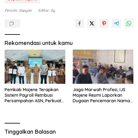
Penulis: Sopyan
Editor: Sy
Rekomendasi untuk kamu
Pemkab Majene Terapkan
Jaga Marwah Profesi, IJS
Sistem Payroll Retribusi
Majene Resmi Laporkan
Persampahan ASN, Perkuat
Dugaan Pencemaran Nama
Digitalisasi dan Tingkatkan
Baik
PAD
Tinggalkan Balasan