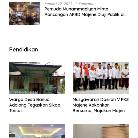
Januari 22, 2023
0 Komentar
Pemuda Muhammadiyah Minta
Rancangan APBD Majene Diuji Publik di
Warung Kopi
Pendidikan
Warga Desa Banua
Musyawarah Daerah V PKS
Adolang Tegaskan Sikap,
Majene Kokohkan
Tuntut
Bersama, Majukan Majene
Pertanggungjawaban Eks
untuk Indonesia
Pj Kepala Desa