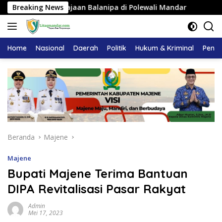
Langsung
at Kerajaan Balanipa di Polewali Mandar
Breaking News
Pemkab Majen
ke
konten
Home
Nasional
Daerah
Politik
Hukum & Kriminal
Pendi
Beranda
Majene
Majene
Bupati Majene Terima Bantuan
DIPA Revitalisasi Pasar Rakyat
Admin
Mei 17, 2023