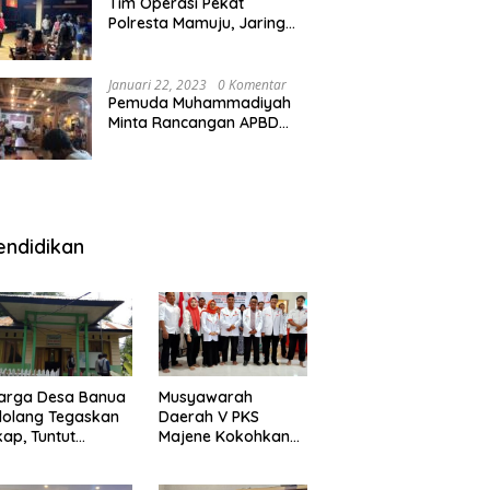
Tim Operasi Pekat
Polresta Mamuju, Jaring
Anak Remaja Konsumsi
Boje Di Wisma
Januari 22, 2023
0 Komentar
Pemuda Muhammadiyah
Minta Rancangan APBD
Majene Diuji Publik di
Warung Kopi
endidikan
arga Desa Banua
Musyawarah
olang Tegaskan
Daerah V PKS
kap, Tuntut
Majene Kokohkan
ertanggungjawab
Bersama, Majukan
 Eks Pj Kepala
Majene untuk