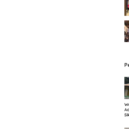
P
W
Ad
Si
P
an