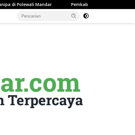
 Mandar
Pemkab Majene Terapkan Sistem Payroll Retrib