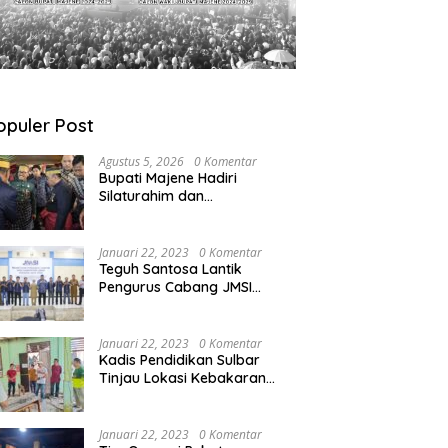
opuler Post
Agustus 5, 2026
0 Komentar
Bupati Majene Hadiri
Silaturahim dan
Pengukuhan Pemangku
Adat Kerajaan Balanipa di
Polewali Mandar
Januari 22, 2023
0 Komentar
Teguh Santosa Lantik
Pengurus Cabang JMSI
Lebak Banten
Januari 22, 2023
0 Komentar
Kadis Pendidikan Sulbar
Tinjau Lokasi Kebakaran
di SMAN 1 Malunda
Januari 22, 2023
0 Komentar