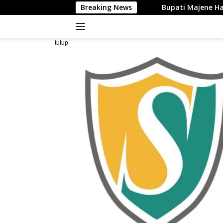
Langsung
Breaking News
Bupati Majene Hadiri Silaturahim
ke
konten
tutup