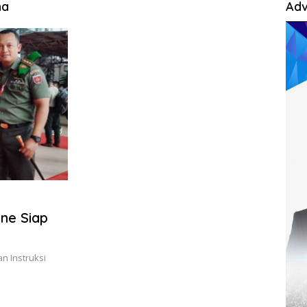
na
Adv
ene Siap
n Instruksi