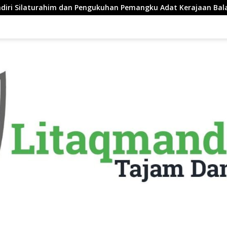
 dan Pengukuhan Pemangku Adat Kerajaan Balanipa di Polewali