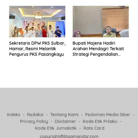
Pj Kepala Desa
Sekretaris DPW PKS Sulbar,
Bupati Majene Hadiri
Hamar, Resmi Melantik
Arahan Mendagri Terkait
Pengurus PKS Pasangkayu
Strategi Pengendalian
Inflasi 2025
Indeks
Redaksi
Tentang Kami
Pedoman Media Siber
Privacy Policy
Disclaimer
Kode Etik Prilaku
Kode Etik Jurnalistik
Rate Card
copyright@litaqmandar.com