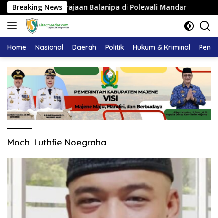
Langsung
u Adat Kerajaan Balanipa di Polewali Mandar
Breaking News
Pemkab M
ke
konten
Home
Nasional
Daerah
Politik
Hukum & Kriminal
Pendi
Moch. Luthfie Noegraha