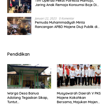
Tim Operasi Pekat Polresta Mamuju,
Jaring Anak Remaja Konsumsi Boje Di
Wisma
Januari 22, 2023
0 Komentar
Pemuda Muhammadiyah Minta
Rancangan APBD Majene Diuji Publik di
Warung Kopi
Pendidikan
Warga Desa Banua
Musyawarah Daerah V PKS
Adolang Tegaskan Sikap,
Majene Kokohkan
Tuntut
Bersama, Majukan Majene
Pertanggungjawaban Eks
untuk Indonesia